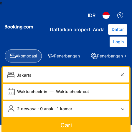
a
IDR
Daftarkan properti Anda
Daftar
Login
Akomodasi
Penerbangan
Penerbangan + Ho
Waktu check-in
—
Waktu check-out
2 dewasa · 0 anak · 1 kamar
Cari