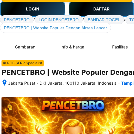
LOGIN
DAFTAR
PENCETBRO
/
LOGIN PENCETBRO
/
BANDAR TOGEL
/
T
PENCETBRO | Website Populer Dengan Akses Lancar
Gambaran
Info & harga
Fasilitas
© RGB SERP Specialist
PENCETBRO | Website Populer Dengan
–
Jakarta Pusat - DKI Jakarta, 100110 Jakarta, Indonesia
Tampi
Setelah 
memesan, 
semua 
rincian 
akomodasi 
termasuk 
nomor 
telepon 