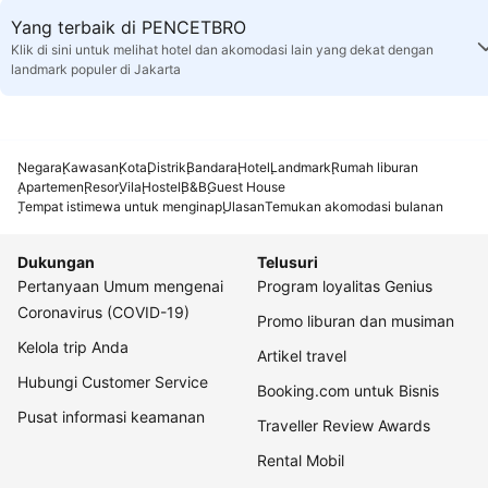
Yang terbaik di PENCETBRO
Klik di sini untuk melihat hotel dan akomodasi lain yang dekat dengan
landmark populer di Jakarta
Negara
Kawasan
Kota
Distrik
Bandara
Hotel
Landmark
Rumah liburan
Apartemen
Resor
Vila
Hostel
B&B
Guest House
Tempat istimewa untuk menginap
Ulasan
Temukan akomodasi bulanan
Dukungan
Telusuri
Pertanyaan Umum mengenai
Program loyalitas Genius
Coronavirus (COVID-19)
Promo liburan dan musiman
Kelola trip Anda
Artikel travel
Hubungi Customer Service
Booking.com untuk Bisnis
Pusat informasi keamanan
Traveller Review Awards
Rental Mobil