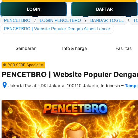
LOGIN
DAFTAR
PENCETBRO
/
LOGIN PENCETBRO
/
BANDAR TOGEL
/
T
PENCETBRO | Website Populer Dengan Akses Lancar
Gambaran
Info & harga
Fasilitas
© RGB SERP Specialist
PENCETBRO | Website Populer Dengan
–
Jakarta Pusat - DKI Jakarta, 100110 Jakarta, Indonesia
Tampi
Setelah 
memesan, 
semua 
rincian 
akomodasi 
termasuk 
nomor 
telepon 