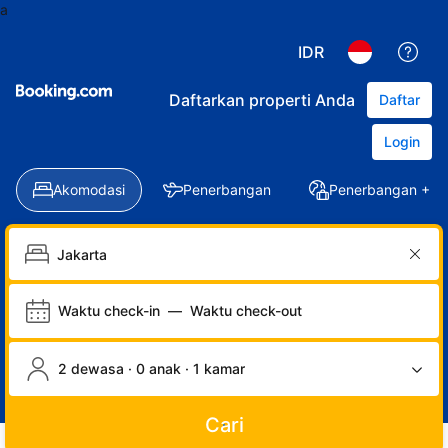
a
IDR
Daftarkan properti Anda
Daftar
Login
Akomodasi
Penerbangan
Penerbangan + Ho
Waktu check-in
—
Waktu check-out
2 dewasa · 0 anak · 1 kamar
Cari