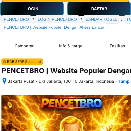
LOGIN
DAFTAR
PENCETBRO
/
LOGIN PENCETBRO
/
BANDAR TOGEL
/
T
PENCETBRO | Website Populer Dengan Akses Lancar
Gambaran
Info & harga
Fasilitas
© RGB SERP Specialist
PENCETBRO | Website Populer Dengan
–
Jakarta Pusat - DKI Jakarta, 100110 Jakarta, Indonesia
Tampi
Setelah 
memesan, 
semua 
rincian 
akomodasi 
termasuk 
nomor 
telepon 