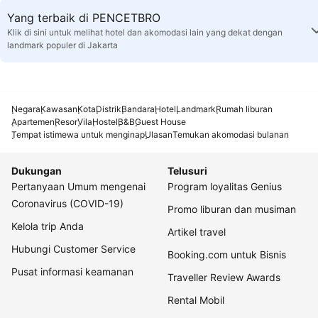
Yang terbaik di PENCETBRO
Klik di sini untuk melihat hotel dan akomodasi lain yang dekat dengan
landmark populer di Jakarta
Negara
Kawasan
Kota
Distrik
Bandara
Hotel
Landmark
Rumah liburan
Apartemen
Resor
Vila
Hostel
B&B
Guest House
Tempat istimewa untuk menginap
Ulasan
Temukan akomodasi bulanan
Dukungan
Telusuri
Pertanyaan Umum mengenai
Program loyalitas Genius
Coronavirus (COVID-19)
Promo liburan dan musiman
Kelola trip Anda
Artikel travel
Hubungi Customer Service
Booking.com untuk Bisnis
Pusat informasi keamanan
Traveller Review Awards
Rental Mobil