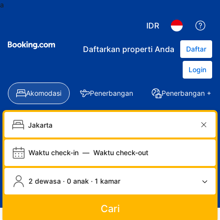
a
IDR
Daftarkan properti Anda
Daftar
Login
Akomodasi
Penerbangan
Penerbangan + Ho
Waktu check-in
—
Waktu check-out
2 dewasa · 0 anak · 1 kamar
Cari