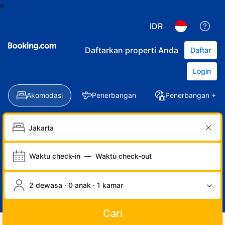
a
IDR
Daftarkan properti Anda
Daftar
Login
Akomodasi
Penerbangan
Penerbangan + Ho
Waktu check-in
—
Waktu check-out
2 dewasa · 0 anak · 1 kamar
Cari