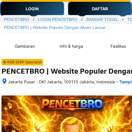
LOGIN
DAFTAR
PENCETBRO
/
LOGIN PENCETBRO
/
BANDAR TOGEL
/
T
PENCETBRO | Website Populer Dengan Akses Lancar
Gambaran
Info & harga
Fasilitas
© RGB SERP Specialist
PENCETBRO | Website Populer Dengan
–
Jakarta Pusat - DKI Jakarta, 100110 Jakarta, Indonesia
Tampi
Setelah 
memesan, 
semua 
rincian 
akomodasi 
termasuk 
nomor 
telepon 