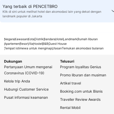
Yang terbaik di PENCETBRO
Klik di sini untuk melihat hotel dan akomodasi lain yang dekat dengan
landmark populer di Jakarta
Negara
Kawasan
Kota
Distrik
Bandara
Hotel
Landmark
Rumah liburan
Apartemen
Resor
Vila
Hostel
B&B
Guest House
Tempat istimewa untuk menginap
Ulasan
Temukan akomodasi bulanan
Dukungan
Telusuri
Pertanyaan Umum mengenai
Program loyalitas Genius
Coronavirus (COVID-19)
Promo liburan dan musiman
Kelola trip Anda
Artikel travel
Hubungi Customer Service
Booking.com untuk Bisnis
Pusat informasi keamanan
Traveller Review Awards
Rental Mobil