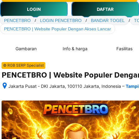
LOGIN
DAFTAR
PENCETBRO
/
LOGIN PENCETBRO
/
BANDAR TOGEL
/
T
PENCETBRO | Website Populer Dengan Akses Lancar
Gambaran
Info & harga
Fasilitas
© RGB SERP Specialist
PENCETBRO | Website Populer Dengan
–
Jakarta Pusat - DKI Jakarta, 100110 Jakarta, Indonesia
Tampi
Setelah 
memesan, 
semua 
rincian 
akomodasi 
termasuk 
nomor 
telepon 