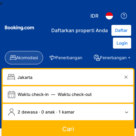
a
IDR
Daftarkan properti Anda
Daftar
Login
Akomodasi
Penerbangan
Penerbangan + Ho
Waktu check-in
—
Waktu check-out
2 dewasa · 0 anak · 1 kamar
Cari