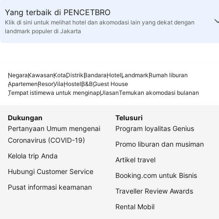
Yang terbaik di PENCETBRO
Klik di sini untuk melihat hotel dan akomodasi lain yang dekat dengan
landmark populer di Jakarta
Negara
Kawasan
Kota
Distrik
Bandara
Hotel
Landmark
Rumah liburan
Apartemen
Resor
Vila
Hostel
B&B
Guest House
Tempat istimewa untuk menginap
Ulasan
Temukan akomodasi bulanan
Dukungan
Telusuri
Pertanyaan Umum mengenai
Program loyalitas Genius
Coronavirus (COVID-19)
Promo liburan dan musiman
Kelola trip Anda
Artikel travel
Hubungi Customer Service
Booking.com untuk Bisnis
Pusat informasi keamanan
Traveller Review Awards
Rental Mobil