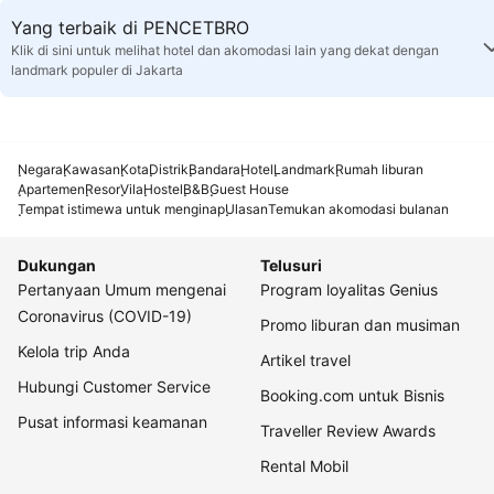
Yang terbaik di PENCETBRO
Klik di sini untuk melihat hotel dan akomodasi lain yang dekat dengan
landmark populer di Jakarta
Negara
Kawasan
Kota
Distrik
Bandara
Hotel
Landmark
Rumah liburan
Apartemen
Resor
Vila
Hostel
B&B
Guest House
Tempat istimewa untuk menginap
Ulasan
Temukan akomodasi bulanan
Dukungan
Telusuri
Pertanyaan Umum mengenai
Program loyalitas Genius
Coronavirus (COVID-19)
Promo liburan dan musiman
Kelola trip Anda
Artikel travel
Hubungi Customer Service
Booking.com untuk Bisnis
Pusat informasi keamanan
Traveller Review Awards
Rental Mobil