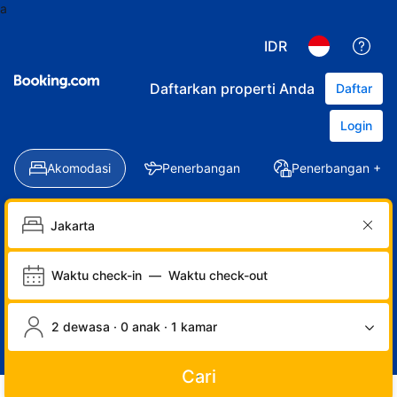
a
IDR
Daftarkan properti Anda
Daftar
Login
Akomodasi
Penerbangan
Penerbangan + Ho
Waktu check-in
—
Waktu check-out
2 dewasa · 0 anak · 1 kamar
Cari