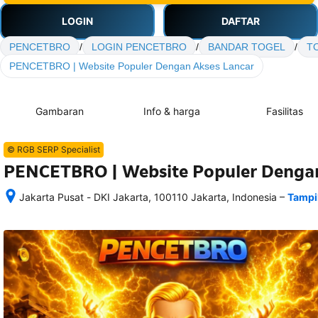
LOGIN
DAFTAR
PENCETBRO
/
LOGIN PENCETBRO
/
BANDAR TOGEL
/
T
PENCETBRO | Website Populer Dengan Akses Lancar
Gambaran
Info & harga
Fasilitas
© RGB SERP Specialist
PENCETBRO | Website Populer Dengan
–
Jakarta Pusat - DKI Jakarta, 100110 Jakarta, Indonesia
Tampi
Setelah 
memesan, 
semua 
rincian 
akomodasi 
termasuk 
nomor 
telepon 