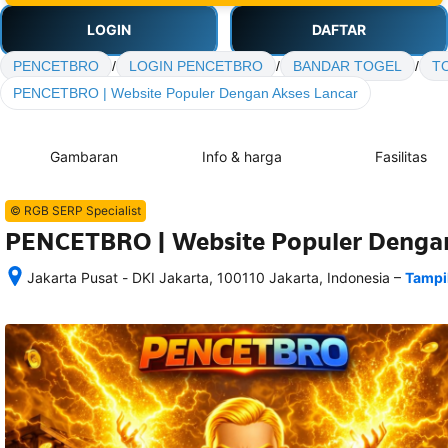
LOGIN
DAFTAR
PENCETBRO
/
LOGIN PENCETBRO
/
BANDAR TOGEL
/
T
PENCETBRO | Website Populer Dengan Akses Lancar
Gambaran
Info & harga
Fasilitas
© RGB SERP Specialist
PENCETBRO | Website Populer Dengan
–
Jakarta Pusat - DKI Jakarta, 100110 Jakarta, Indonesia
Tampi
Setelah 
memesan, 
semua 
rincian 
akomodasi 
termasuk 
nomor 
telepon 