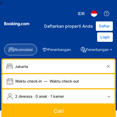
a
IDR
Daftarkan properti Anda
Daftar
Login
Akomodasi
Penerbangan
Penerbangan + Ho
Waktu check-in
—
Waktu check-out
2 dewasa · 0 anak · 1 kamar
Cari