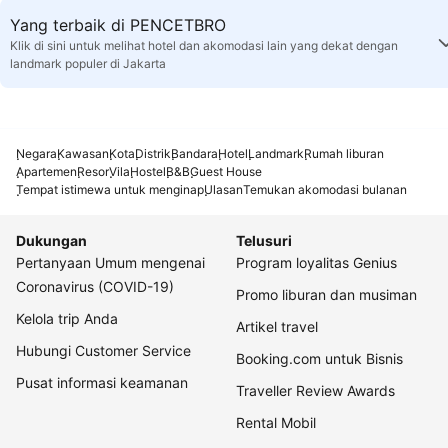
Yang terbaik di PENCETBRO
Klik di sini untuk melihat hotel dan akomodasi lain yang dekat dengan
landmark populer di Jakarta
Negara
Kawasan
Kota
Distrik
Bandara
Hotel
Landmark
Rumah liburan
Apartemen
Resor
Vila
Hostel
B&B
Guest House
Tempat istimewa untuk menginap
Ulasan
Temukan akomodasi bulanan
Dukungan
Telusuri
Pertanyaan Umum mengenai
Program loyalitas Genius
Coronavirus (COVID-19)
Promo liburan dan musiman
Kelola trip Anda
Artikel travel
Hubungi Customer Service
Booking.com untuk Bisnis
Pusat informasi keamanan
Traveller Review Awards
Rental Mobil