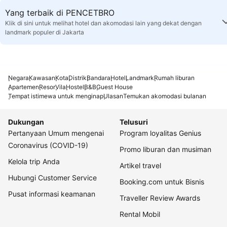
Yang terbaik di PENCETBRO
Klik di sini untuk melihat hotel dan akomodasi lain yang dekat dengan
landmark populer di Jakarta
Negara
Kawasan
Kota
Distrik
Bandara
Hotel
Landmark
Rumah liburan
Apartemen
Resor
Vila
Hostel
B&B
Guest House
Tempat istimewa untuk menginap
Ulasan
Temukan akomodasi bulanan
Dukungan
Telusuri
Pertanyaan Umum mengenai
Program loyalitas Genius
Coronavirus (COVID-19)
Promo liburan dan musiman
Kelola trip Anda
Artikel travel
Hubungi Customer Service
Booking.com untuk Bisnis
Pusat informasi keamanan
Traveller Review Awards
Rental Mobil