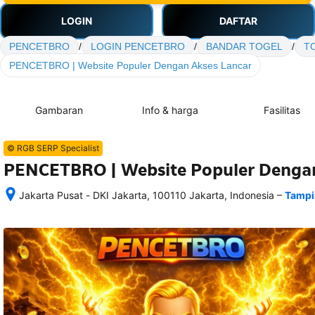
LOGIN
DAFTAR
PENCETBRO
/
LOGIN PENCETBRO
/
BANDAR TOGEL
/
T
PENCETBRO | Website Populer Dengan Akses Lancar
Gambaran
Info & harga
Fasilitas
© RGB SERP Specialist
PENCETBRO | Website Populer Dengan
–
Jakarta Pusat - DKI Jakarta, 100110 Jakarta, Indonesia
Tampi
Setelah 
memesan, 
semua 
rincian 
akomodasi 
termasuk 
nomor 
telepon 