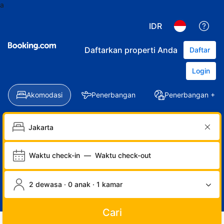
a
IDR
Daftarkan properti Anda
Daftar
Login
Akomodasi
Penerbangan
Penerbangan + Ho
Waktu check-in
—
Waktu check-out
2 dewasa · 0 anak · 1 kamar
Cari