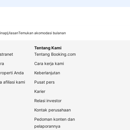
inap
Ulasan
Temukan akomodasi bulanan
Tentang Kami
stranet
Tentang Booking.com
ra
Cara kerja kami
roperti Anda
Keberlanjutan
a afiliasi kami
Pusat pers
Karier
Relasi investor
Kontak perusahaan
Pedoman konten dan
pelaporannya