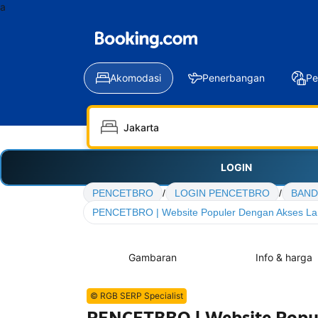
a
Akomodasi
Penerbangan
Pe
LOGIN
PENCETBRO
/
LOGIN PENCETBRO
/
BAND
PENCETBRO | Website Populer Dengan Akses La
Gambaran
Info & harga
© RGB SERP Specialist
PENCETBRO | Website Popul