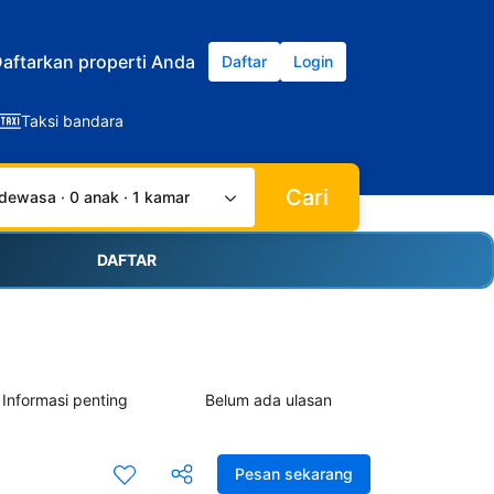
aftarkan properti Anda
Daftar
Login
Taksi bandara
Cari
dewasa · 0 anak · 1 kamar
DAFTAR
Informasi penting
Belum ada ulasan
Pesan sekarang