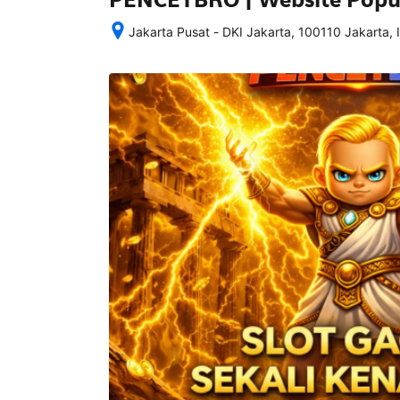
Jakarta Pusat - DKI Jakarta, 100110 Jakarta, 
Setelah 
memesan, 
semua 
rincian 
akomodasi 
termasuk 
nomor 
telepon 
dan 
alamat 
akan 
disertakan 
dalam 
konfirmasi 
pemesanan 
dan 
akun 
Anda.