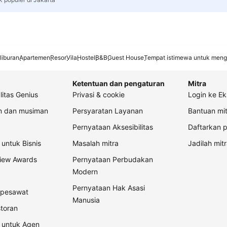
liburan
Apartemen
Resor
Vila
Hostel
B&B
Guest House
Tempat istimewa untuk meng
Ketentuan dan pengaturan
Mitra
litas Genius
Privasi & cookie
Login ke Ek
an dan musiman
Persyaratan Layanan
Bantuan mit
Pernyataan Aksesibilitas
Daftarkan p
untuk Bisnis
Masalah mitra
Jadilah mitr
view Awards
Pernyataan Perbudakan
Modern
Pernyataan Hak Asasi
t pesawat
Manusia
storan
 untuk Agen