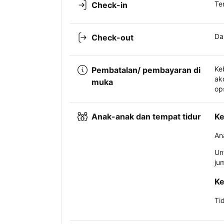
Te
Check-in
Da
Check-out
Ke
Pembatalan/ pembayaran di
ak
muka
op
Anak-anak dan tempat tidur
Ke
An
Un
ju
Ke
Ti