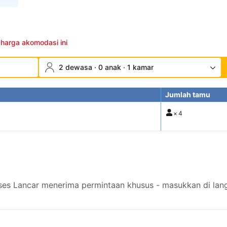
 harga akomodasi ini
2 dewasa · 0 anak · 1 kamar
Jumlah tamu
×
4
s Lancar menerima permintaan khusus - masukkan di lang