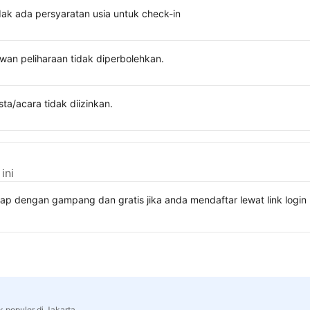
dak ada persyaratan usia untuk check-in
wan peliharaan tidak diperbolehkan.
sta/acara tidak diizinkan.
ini
kap dengan gampang dan gratis jika anda mendaftar lewat link lo
k populer di Jakarta