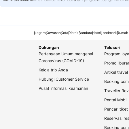
Negara
Kawasan
Kota
Distrik
Bandara
Hotel
Landmark
Rumah 
Dukungan
Telusuri
Pertanyaan Umum mengenai
Program loya
Coronavirus (COVID-19)
Promo libur
Kelola trip Anda
Artikel travel
Hubungi Customer Service
Booking.com 
Pusat informasi keamanan
Traveller Re
Rental Mobil
Pencari tike
Reservasi re
Booking.com