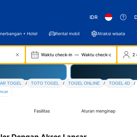
IDR
D
nerbangan + Hotel
Rental mobil
Atraksi wisata
Waktu check-in
—
Waktu check-out
2 
AR TOGEL
/
TOTO TOGEL
/
TOGEL ONLINE
/
TOGEL 4D
/
ncar
Fasilitas
Aturan menginap
er Dengan Akses Lancar