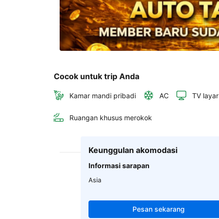
Cocok untuk trip Anda
Kamar mandi pribadi
AC
TV layar
Ruangan khusus merokok
Keunggulan akomodasi
Informasi sarapan
Asia
Pesan sekarang