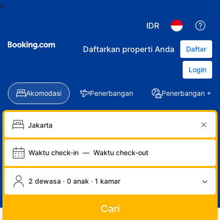
a
IDR
Daftarkan properti Anda
Daftar
Login
Akomodasi
Penerbangan
Penerbangan + Ho
Waktu check-in
—
Waktu check-out
2 dewasa · 0 anak · 1 kamar
Cari