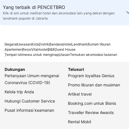
Yang terbaik di PENCETBRO
Klik di sini untuk melihat hotel dan akomodasi lain yang dekat dengan
landmark populer di Jakarta
Negara
Kawasan
Kota
Distrik
Bandara
Hotel
Landmark
Rumah liburan
Apartemen
Resor
Vila
Hostel
B&B
Guest House
Tempat istimewa untuk menginap
Ulasan
Temukan akomodasi bulanan
Dukungan
Telusuri
Pertanyaan Umum mengenai
Program loyalitas Genius
Coronavirus (COVID-19)
Promo liburan dan musiman
Kelola trip Anda
Artikel travel
Hubungi Customer Service
Booking.com untuk Bisnis
Pusat informasi keamanan
Traveller Review Awards
Rental Mobil