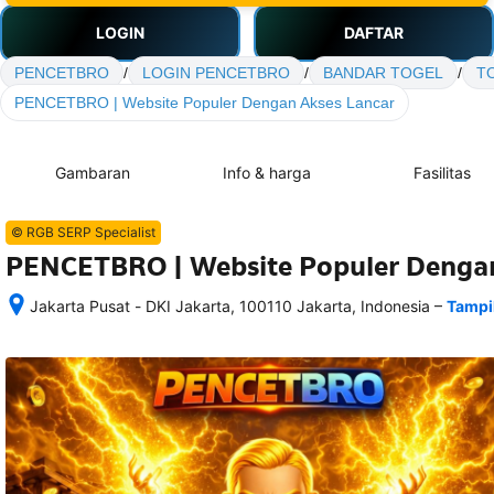
LOGIN
DAFTAR
PENCETBRO
/
LOGIN PENCETBRO
/
BANDAR TOGEL
/
T
PENCETBRO | Website Populer Dengan Akses Lancar
Gambaran
Info & harga
Fasilitas
© RGB SERP Specialist
PENCETBRO | Website Populer Dengan
–
Jakarta Pusat - DKI Jakarta, 100110 Jakarta, Indonesia
Tampi
Setelah 
memesan, 
semua 
rincian 
akomodasi 
termasuk 
nomor 
telepon 