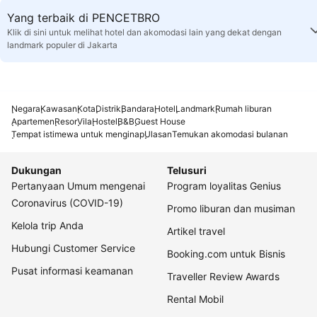
Yang terbaik di PENCETBRO
Klik di sini untuk melihat hotel dan akomodasi lain yang dekat dengan
landmark populer di Jakarta
Negara
Kawasan
Kota
Distrik
Bandara
Hotel
Landmark
Rumah liburan
Apartemen
Resor
Vila
Hostel
B&B
Guest House
Tempat istimewa untuk menginap
Ulasan
Temukan akomodasi bulanan
Dukungan
Telusuri
Pertanyaan Umum mengenai
Program loyalitas Genius
Coronavirus (COVID-19)
Promo liburan dan musiman
Kelola trip Anda
Artikel travel
Hubungi Customer Service
Booking.com untuk Bisnis
Pusat informasi keamanan
Traveller Review Awards
Rental Mobil