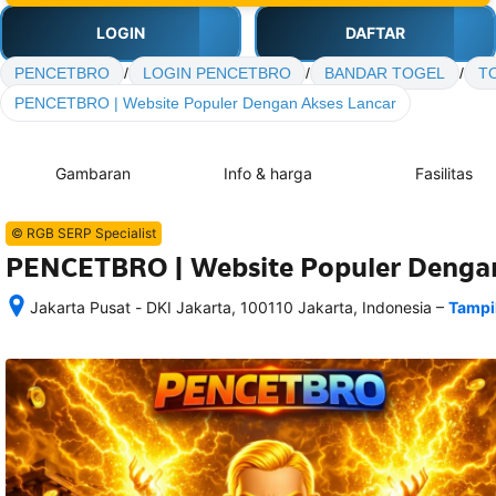
LOGIN
DAFTAR
PENCETBRO
/
LOGIN PENCETBRO
/
BANDAR TOGEL
/
T
PENCETBRO | Website Populer Dengan Akses Lancar
Gambaran
Info & harga
Fasilitas
© RGB SERP Specialist
PENCETBRO | Website Populer Dengan
–
Jakarta Pusat - DKI Jakarta, 100110 Jakarta, Indonesia
Tampi
Setelah 
memesan, 
semua 
rincian 
akomodasi 
termasuk 
nomor 
telepon 