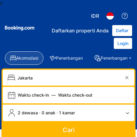
a
IDR
Daftarkan properti Anda
Daftar
Login
Akomodasi
Penerbangan
Penerbangan + Ho
Waktu check-in
—
Waktu check-out
2 dewasa · 0 anak · 1 kamar
Cari