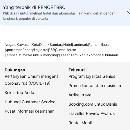
Yang terbaik di PENCETBRO
Klik di sini untuk melihat hotel dan akomodasi lain yang dekat dengan
landmark populer di Jakarta
Negara
Kawasan
Kota
Distrik
Bandara
Hotel
Landmark
Rumah liburan
Apartemen
Resor
Vila
Hostel
B&B
Guest House
Tempat istimewa untuk menginap
Ulasan
Temukan akomodasi bulanan
Dukungan
Telusuri
Pertanyaan Umum mengenai
Program loyalitas Genius
Coronavirus (COVID-19)
Promo liburan dan musiman
Kelola trip Anda
Artikel travel
Hubungi Customer Service
Booking.com untuk Bisnis
Pusat informasi keamanan
Traveller Review Awards
Rental Mobil