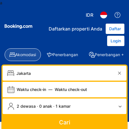
a
IDR
Daftarkan properti Anda
Daftar
Login
Akomodasi
Penerbangan
Penerbangan + Ho
Waktu check-in
—
Waktu check-out
2 dewasa · 0 anak · 1 kamar
Cari