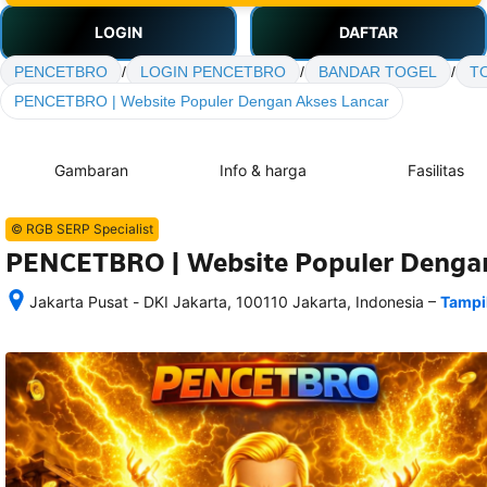
LOGIN
DAFTAR
PENCETBRO
/
LOGIN PENCETBRO
/
BANDAR TOGEL
/
T
PENCETBRO | Website Populer Dengan Akses Lancar
Gambaran
Info & harga
Fasilitas
© RGB SERP Specialist
PENCETBRO | Website Populer Dengan
–
Jakarta Pusat - DKI Jakarta, 100110 Jakarta, Indonesia
Tampi
Setelah 
memesan, 
semua 
rincian 
akomodasi 
termasuk 
nomor 
telepon 