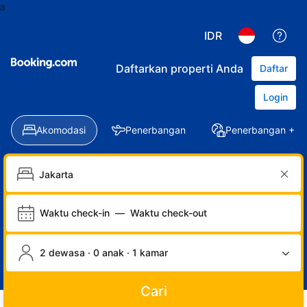
a
IDR
Daftarkan properti Anda
Daftar
Login
Akomodasi
Penerbangan
Penerbangan + Ho
Waktu check-in
—
Waktu check-out
2 dewasa · 0 anak · 1 kamar
Cari