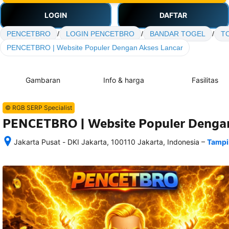
LOGIN
DAFTAR
PENCETBRO
/
LOGIN PENCETBRO
/
BANDAR TOGEL
/
T
PENCETBRO | Website Populer Dengan Akses Lancar
Gambaran
Info & harga
Fasilitas
© RGB SERP Specialist
PENCETBRO | Website Populer Dengan
–
Jakarta Pusat - DKI Jakarta, 100110 Jakarta, Indonesia
Tampi
Setelah 
memesan, 
semua 
rincian 
akomodasi 
termasuk 
nomor 
telepon 