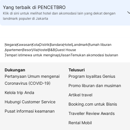
Yang terbaik di PENCETBRO
Klik di sini untuk melihat hotel dan akomodasi lain yang dekat dengan
landmark populer di Jakarta
Negara
Kawasan
Kota
Distrik
Bandara
Hotel
Landmark
Rumah liburan
Apartemen
Resor
Vila
Hostel
B&B
Guest House
Tempat istimewa untuk menginap
Ulasan
Temukan akomodasi bulanan
Dukungan
Telusuri
Pertanyaan Umum mengenai
Program loyalitas Genius
Coronavirus (COVID-19)
Promo liburan dan musiman
Kelola trip Anda
Artikel travel
Hubungi Customer Service
Booking.com untuk Bisnis
Pusat informasi keamanan
Traveller Review Awards
Rental Mobil