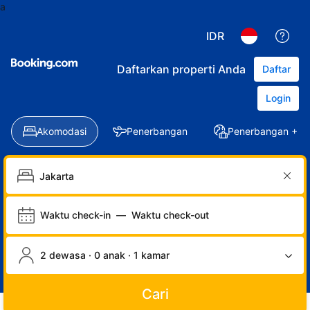
a
IDR
Daftarkan properti Anda
Daftar
Login
Akomodasi
Penerbangan
Penerbangan + Ho
Waktu check-in
—
Waktu check-out
2 dewasa · 0 anak · 1 kamar
Cari