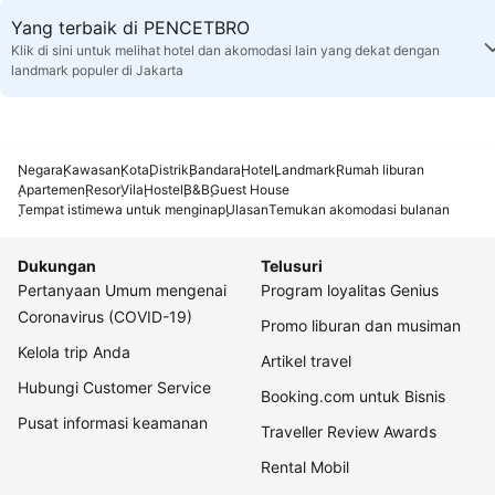
Yang terbaik di PENCETBRO
Klik di sini untuk melihat hotel dan akomodasi lain yang dekat dengan
landmark populer di Jakarta
Negara
Kawasan
Kota
Distrik
Bandara
Hotel
Landmark
Rumah liburan
Apartemen
Resor
Vila
Hostel
B&B
Guest House
Tempat istimewa untuk menginap
Ulasan
Temukan akomodasi bulanan
Dukungan
Telusuri
Pertanyaan Umum mengenai
Program loyalitas Genius
Coronavirus (COVID-19)
Promo liburan dan musiman
Kelola trip Anda
Artikel travel
Hubungi Customer Service
Booking.com untuk Bisnis
Pusat informasi keamanan
Traveller Review Awards
Rental Mobil