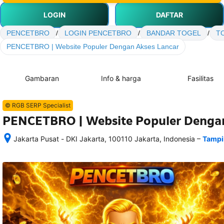
LOGIN
DAFTAR
PENCETBRO
/
LOGIN PENCETBRO
/
BANDAR TOGEL
/
T
PENCETBRO | Website Populer Dengan Akses Lancar
Gambaran
Info & harga
Fasilitas
© RGB SERP Specialist
PENCETBRO | Website Populer Dengan
–
Jakarta Pusat - DKI Jakarta, 100110 Jakarta, Indonesia
Tampi
Setelah 
memesan, 
semua 
rincian 
akomodasi 
termasuk 
nomor 
telepon 