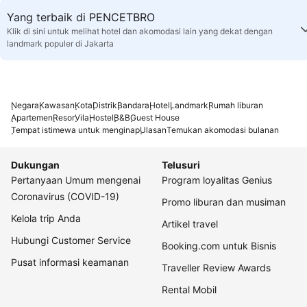
Yang terbaik di PENCETBRO
Klik di sini untuk melihat hotel dan akomodasi lain yang dekat dengan
landmark populer di Jakarta
Negara
Kawasan
Kota
Distrik
Bandara
Hotel
Landmark
Rumah liburan
Apartemen
Resor
Vila
Hostel
B&B
Guest House
Tempat istimewa untuk menginap
Ulasan
Temukan akomodasi bulanan
Dukungan
Telusuri
Pertanyaan Umum mengenai
Program loyalitas Genius
Coronavirus (COVID-19)
Promo liburan dan musiman
Kelola trip Anda
Artikel travel
Hubungi Customer Service
Booking.com untuk Bisnis
Pusat informasi keamanan
Traveller Review Awards
Rental Mobil