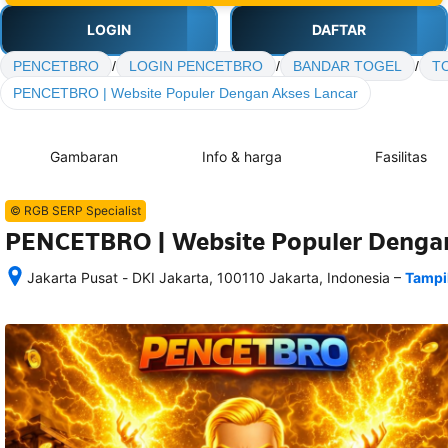
LOGIN
DAFTAR
PENCETBRO
/
LOGIN PENCETBRO
/
BANDAR TOGEL
/
T
PENCETBRO | Website Populer Dengan Akses Lancar
Gambaran
Info & harga
Fasilitas
© RGB SERP Specialist
PENCETBRO | Website Populer Dengan
–
Jakarta Pusat - DKI Jakarta, 100110 Jakarta, Indonesia
Tampi
Setelah 
memesan, 
semua 
rincian 
akomodasi 
termasuk 
nomor 
telepon 