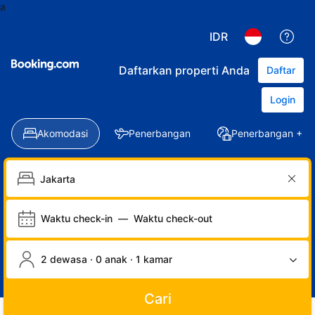
a
IDR
Daftarkan properti Anda
Daftar
Login
Akomodasi
Penerbangan
Penerbangan + Ho
Waktu check-in
—
Waktu check-out
2 dewasa · 0 anak · 1 kamar
Cari