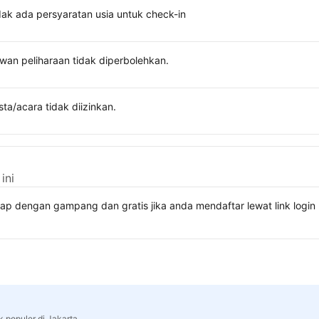
dak ada persyaratan usia untuk check-in
wan peliharaan tidak diperbolehkan.
sta/acara tidak diizinkan.
ini
kap dengan gampang dan gratis jika anda mendaftar lewat link lo
k populer di Jakarta