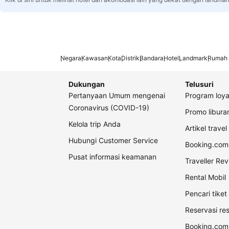
Negara
Kawasan
Kota
Distrik
Bandara
Hotel
Landmark
Rumah 
Dukungan
Telusuri
Pertanyaan Umum mengenai
Program loya
Coronavirus (COVID-19)
Promo libur
Kelola trip Anda
Artikel travel
Hubungi Customer Service
Booking.com 
Pusat informasi keamanan
Traveller Re
Rental Mobil
Pencari tike
Reservasi re
Booking.com