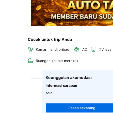
Cocok untuk trip Anda
Kamar mandi pribadi
AC
TV layar
Ruangan khusus merokok
Keunggulan akomodasi
Informasi sarapan
Asia
Pesan sekarang