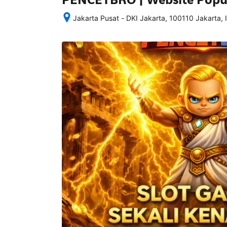
Jakarta Pusat - DKI Jakarta, 100110 Jakarta, 
Setelah 
memesan, 
semua 
rincian 
akomodasi 
termasuk 
nomor 
telepon 
dan 
alamat 
akan 
disertakan 
dalam 
konfirmasi 
pemesanan 
dan 
akun 
Anda.