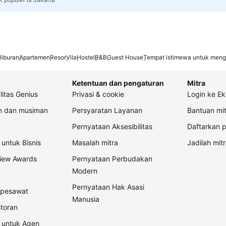
liburan
Apartemen
Resor
Vila
Hostel
B&B
Guest House
Tempat istimewa untuk meng
Ketentuan dan pengaturan
Mitra
litas Genius
Privasi & cookie
Login ke Ek
an dan musiman
Persyaratan Layanan
Bantuan mit
Pernyataan Aksesibilitas
Daftarkan p
untuk Bisnis
Masalah mitra
Jadilah mitr
view Awards
Pernyataan Perbudakan
Modern
Pernyataan Hak Asasi
t pesawat
Manusia
storan
 untuk Agen