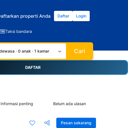
aftarkan properti Anda
Daftar
Login
Taksi bandara
Cari
dewasa · 0 anak · 1 kamar
DAFTAR
Informasi penting
Belum ada ulasan
Pesan sekarang