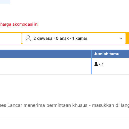
 harga akomodasi ini
2 dewasa · 0 anak · 1 kamar
Jumlah tamu
×
4
s Lancar menerima permintaan khusus - masukkan di lang