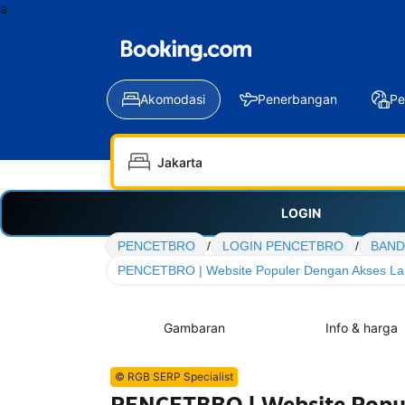
a
Akomodasi
Penerbangan
Pe
LOGIN
PENCETBRO
/
LOGIN PENCETBRO
/
BAND
PENCETBRO | Website Populer Dengan Akses La
Gambaran
Info & harga
© RGB SERP Specialist
PENCETBRO | Website Popul