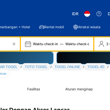
IDR
D
nerbangan + Hotel
Rental mobil
Atraksi wisata
Waktu check-in
—
Waktu check-out
2 
AR TOGEL
/
TOTO TOGEL
/
TOGEL ONLINE
/
TOGEL 4D
/
ncar
Fasilitas
Aturan menginap
er Dengan Akses Lancar