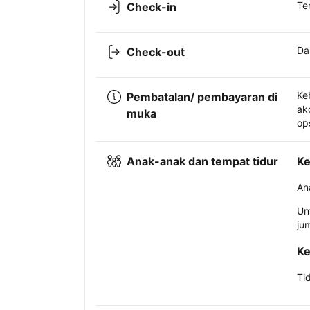
Te
Check-in
Da
Check-out
Ke
Pembatalan/ pembayaran di
ak
muka
op
Anak-anak dan tempat tidur
Ke
An
Un
ju
Ke
Ti