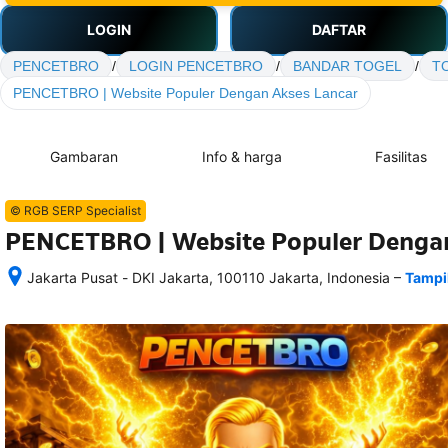
LOGIN
DAFTAR
PENCETBRO
/
LOGIN PENCETBRO
/
BANDAR TOGEL
/
T
PENCETBRO | Website Populer Dengan Akses Lancar
Gambaran
Info & harga
Fasilitas
© RGB SERP Specialist
PENCETBRO | Website Populer Dengan
–
Jakarta Pusat - DKI Jakarta, 100110 Jakarta, Indonesia
Tampi
Setelah 
memesan, 
semua 
rincian 
akomodasi 
termasuk 
nomor 
telepon 