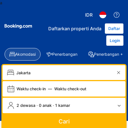
a
IDR
Daftarkan properti Anda
Daftar
Login
Akomodasi
Penerbangan
Penerbangan + Ho
Waktu check-in
—
Waktu check-out
2 dewasa · 0 anak · 1 kamar
Cari