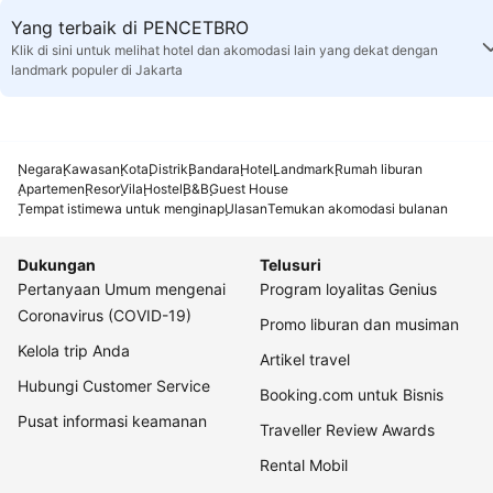
Yang terbaik di PENCETBRO
Klik di sini untuk melihat hotel dan akomodasi lain yang dekat dengan
landmark populer di Jakarta
Negara
Kawasan
Kota
Distrik
Bandara
Hotel
Landmark
Rumah liburan
Apartemen
Resor
Vila
Hostel
B&B
Guest House
Tempat istimewa untuk menginap
Ulasan
Temukan akomodasi bulanan
Dukungan
Telusuri
Pertanyaan Umum mengenai
Program loyalitas Genius
Coronavirus (COVID-19)
Promo liburan dan musiman
Kelola trip Anda
Artikel travel
Hubungi Customer Service
Booking.com untuk Bisnis
Pusat informasi keamanan
Traveller Review Awards
Rental Mobil