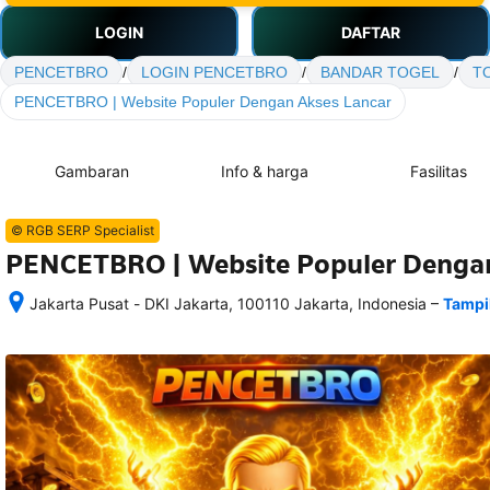
LOGIN
DAFTAR
PENCETBRO
/
LOGIN PENCETBRO
/
BANDAR TOGEL
/
T
PENCETBRO | Website Populer Dengan Akses Lancar
Gambaran
Info & harga
Fasilitas
© RGB SERP Specialist
PENCETBRO | Website Populer Dengan
–
Jakarta Pusat - DKI Jakarta, 100110 Jakarta, Indonesia
Tampi
Setelah 
memesan, 
semua 
rincian 
akomodasi 
termasuk 
nomor 
telepon 