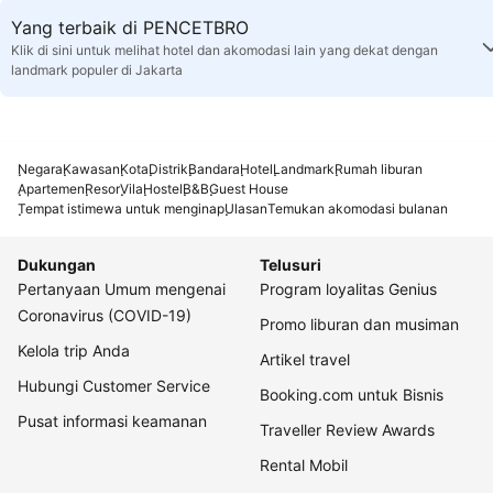
Yang terbaik di PENCETBRO
Klik di sini untuk melihat hotel dan akomodasi lain yang dekat dengan
landmark populer di Jakarta
Negara
Kawasan
Kota
Distrik
Bandara
Hotel
Landmark
Rumah liburan
Apartemen
Resor
Vila
Hostel
B&B
Guest House
Tempat istimewa untuk menginap
Ulasan
Temukan akomodasi bulanan
Dukungan
Telusuri
Pertanyaan Umum mengenai
Program loyalitas Genius
Coronavirus (COVID-19)
Promo liburan dan musiman
Kelola trip Anda
Artikel travel
Hubungi Customer Service
Booking.com untuk Bisnis
Pusat informasi keamanan
Traveller Review Awards
Rental Mobil