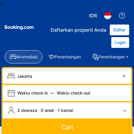
a
IDR
Daftarkan properti Anda
Daftar
Login
Akomodasi
Penerbangan
Penerbangan + Ho
Waktu check-in
—
Waktu check-out
2 dewasa · 0 anak · 1 kamar
Cari