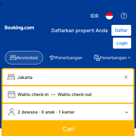
a
IDR
Daftarkan properti Anda
Daftar
Login
Akomodasi
Penerbangan
Penerbangan + Ho
Waktu check-in
—
Waktu check-out
2 dewasa · 0 anak · 1 kamar
Cari