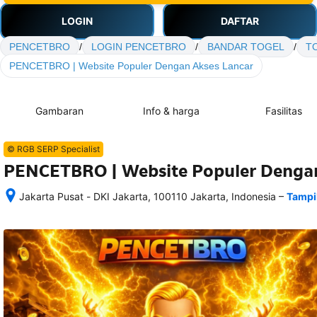
LOGIN
DAFTAR
PENCETBRO
/
LOGIN PENCETBRO
/
BANDAR TOGEL
/
T
PENCETBRO | Website Populer Dengan Akses Lancar
Gambaran
Info & harga
Fasilitas
© RGB SERP Specialist
PENCETBRO | Website Populer Dengan
–
Jakarta Pusat - DKI Jakarta, 100110 Jakarta, Indonesia
Tampi
Setelah 
memesan, 
semua 
rincian 
akomodasi 
termasuk 
nomor 
telepon 