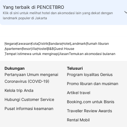
Yang terbaik di PENCETBRO
Klik di sini untuk melihat hotel dan akomodasi lain yang dekat dengan
landmark populer di Jakarta
Negara
Kawasan
Kota
Distrik
Bandara
Hotel
Landmark
Rumah liburan
Apartemen
Resor
Vila
Hostel
B&B
Guest House
Tempat istimewa untuk menginap
Ulasan
Temukan akomodasi bulanan
Dukungan
Telusuri
Pertanyaan Umum mengenai
Program loyalitas Genius
Coronavirus (COVID-19)
Promo liburan dan musiman
Kelola trip Anda
Artikel travel
Hubungi Customer Service
Booking.com untuk Bisnis
Pusat informasi keamanan
Traveller Review Awards
Rental Mobil