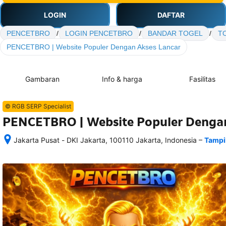
LOGIN
DAFTAR
PENCETBRO
/
LOGIN PENCETBRO
/
BANDAR TOGEL
/
T
PENCETBRO | Website Populer Dengan Akses Lancar
Gambaran
Info & harga
Fasilitas
© RGB SERP Specialist
PENCETBRO | Website Populer Dengan
–
Jakarta Pusat - DKI Jakarta, 100110 Jakarta, Indonesia
Tampi
Setelah 
memesan, 
semua 
rincian 
akomodasi 
termasuk 
nomor 
telepon 