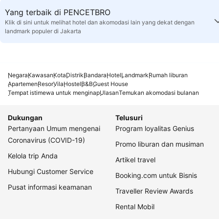
Yang terbaik di PENCETBRO
Klik di sini untuk melihat hotel dan akomodasi lain yang dekat dengan
landmark populer di Jakarta
Negara
Kawasan
Kota
Distrik
Bandara
Hotel
Landmark
Rumah liburan
Apartemen
Resor
Vila
Hostel
B&B
Guest House
Tempat istimewa untuk menginap
Ulasan
Temukan akomodasi bulanan
Dukungan
Telusuri
Pertanyaan Umum mengenai
Program loyalitas Genius
Coronavirus (COVID-19)
Promo liburan dan musiman
Kelola trip Anda
Artikel travel
Hubungi Customer Service
Booking.com untuk Bisnis
Pusat informasi keamanan
Traveller Review Awards
Rental Mobil