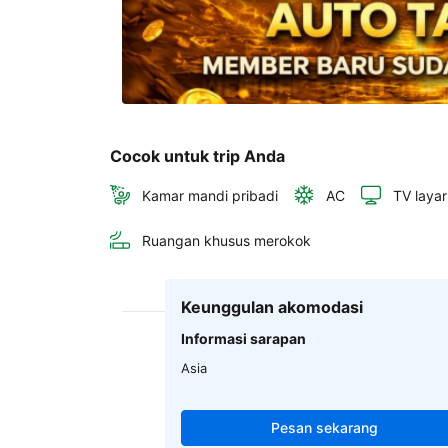
Cocok untuk trip Anda
Kamar mandi pribadi
AC
TV layar
Ruangan khusus merokok
Keunggulan akomodasi
Informasi sarapan
Asia
Pesan sekarang