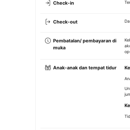
Te
Check-in
Da
Check-out
Ke
Pembatalan/ pembayaran di
ak
muka
op
Anak-anak dan tempat tidur
Ke
An
Un
ju
Ke
Ti