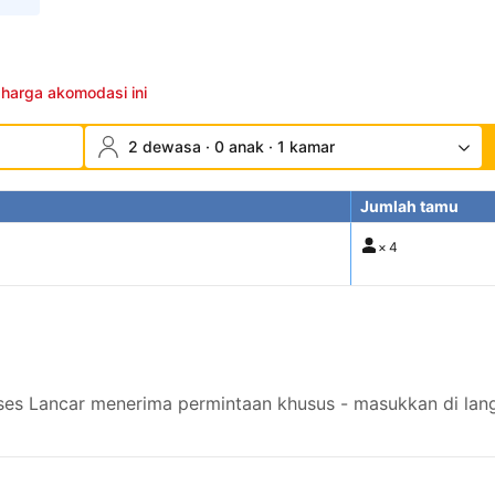
 harga akomodasi ini
2 dewasa · 0 anak · 1 kamar
Jumlah tamu
×
4
s Lancar menerima permintaan khusus - masukkan di lang