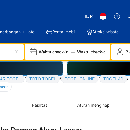
IDR
D
nerbangan + Hotel
Rental mobil
Atraksi wisata
Waktu check-in
—
Waktu check-out
2 
AR TOGEL
/
TOTO TOGEL
/
TOGEL ONLINE
/
TOGEL 4D
/
ncar
Fasilitas
Aturan menginap
er Dengan Akses Lancar