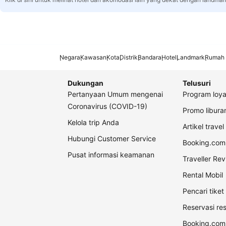
Negara
Kawasan
Kota
Distrik
Bandara
Hotel
Landmark
Rumah 
Dukungan
Telusuri
Pertanyaan Umum mengenai
Program loya
Coronavirus (COVID-19)
Promo libur
Kelola trip Anda
Artikel travel
Hubungi Customer Service
Booking.com 
Pusat informasi keamanan
Traveller Re
Rental Mobil
Pencari tike
Reservasi re
Booking.com