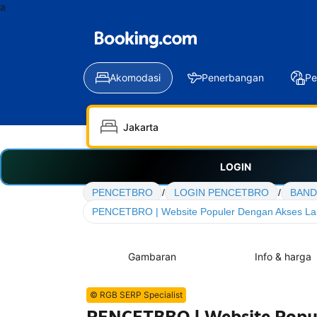
a
Akomodasi
Penerbangan
Pe
LOGIN
PENCETBRO
/
LOGIN PENCETBRO
/
BAND
PENCETBRO | Website Populer Dengan Akses La
Gambaran
Info & harga
© RGB SERP Specialist
PENCETBRO | Website Popul