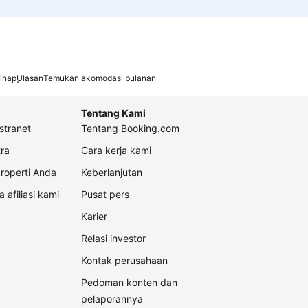
inap
Ulasan
Temukan akomodasi bulanan
Tentang Kami
stranet
Tentang Booking.com
ra
Cara kerja kami
roperti Anda
Keberlanjutan
a afiliasi kami
Pusat pers
Karier
Relasi investor
Kontak perusahaan
Pedoman konten dan
pelaporannya