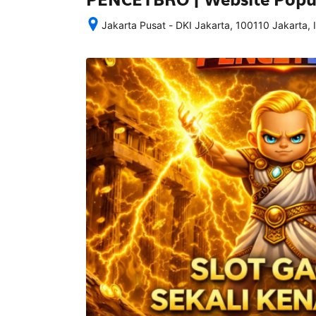
Jakarta Pusat - DKI Jakarta, 100110 Jakarta, 
Setelah 
memesan, 
semua 
rincian 
akomodasi 
termasuk 
nomor 
telepon 
dan 
alamat 
akan 
disertakan 
dalam 
konfirmasi 
pemesanan 
dan 
akun 
Anda.