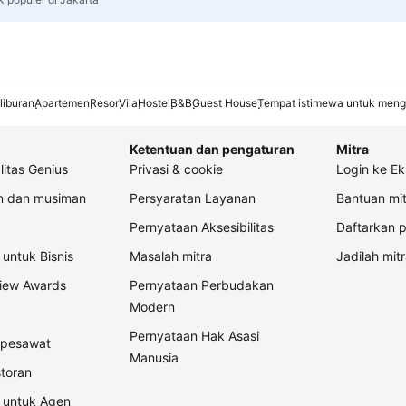
liburan
Apartemen
Resor
Vila
Hostel
B&B
Guest House
Tempat istimewa untuk meng
Ketentuan dan pengaturan
Mitra
litas Genius
Privasi & cookie
Login ke Ek
an dan musiman
Persyaratan Layanan
Bantuan mit
Pernyataan Aksesibilitas
Daftarkan p
untuk Bisnis
Masalah mitra
Jadilah mitr
view Awards
Pernyataan Perbudakan
Modern
Pernyataan Hak Asasi
t pesawat
Manusia
storan
 untuk Agen