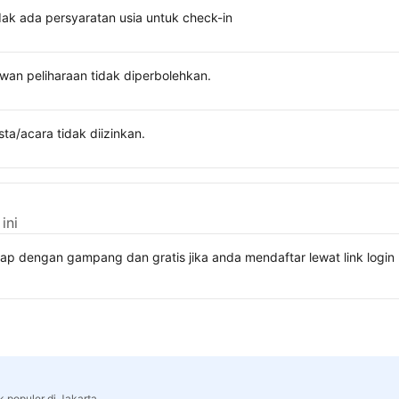
dak ada persyaratan usia untuk check-in
wan peliharaan tidak diperbolehkan.
sta/acara tidak diizinkan.
ini
kap dengan gampang dan gratis jika anda mendaftar lewat link lo
k populer di Jakarta