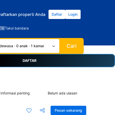
aftarkan properti Anda
Daftar
Login
Taksi bandara
Cari
dewasa · 0 anak · 1 kamar
DAFTAR
Informasi penting
Belum ada ulasan
Pesan sekarang