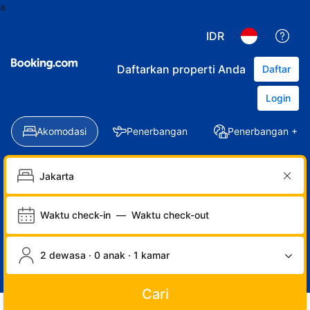
a
IDR
Daftarkan properti Anda
Daftar
Login
Akomodasi
Penerbangan
Penerbangan + Ho
Waktu check-in
—
Waktu check-out
2 dewasa · 0 anak · 1 kamar
Cari