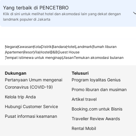
Yang terbaik di PENCETBRO
Klik di sini untuk melihat hotel dan akomodasi lain yang dekat dengan
landmark populer di Jakarta
Negara
Kawasan
Kota
Distrik
Bandara
Hotel
Landmark
Rumah liburan
Apartemen
Resor
Vila
Hostel
B&B
Guest House
Tempat istimewa untuk menginap
Ulasan
Temukan akomodasi bulanan
Dukungan
Telusuri
Pertanyaan Umum mengenai
Program loyalitas Genius
Coronavirus (COVID-19)
Promo liburan dan musiman
Kelola trip Anda
Artikel travel
Hubungi Customer Service
Booking.com untuk Bisnis
Pusat informasi keamanan
Traveller Review Awards
Rental Mobil