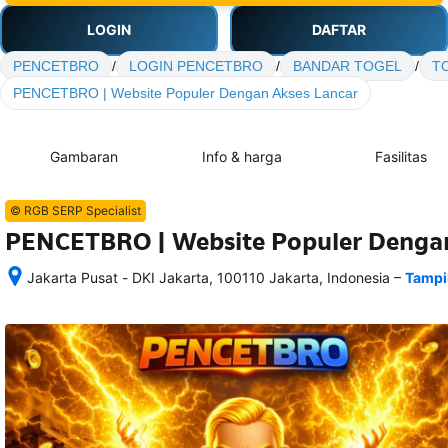
LOGIN
DAFTAR
PENCETBRO
/
LOGIN PENCETBRO
/
BANDAR TOGEL
/
T
PENCETBRO | Website Populer Dengan Akses Lancar
Gambaran
Info & harga
Fasilitas
© RGB SERP Specialist
PENCETBRO | Website Populer Dengan
–
Jakarta Pusat - DKI Jakarta, 100110 Jakarta, Indonesia
Tampi
Setelah 
memesan, 
semua 
rincian 
akomodasi 
termasuk 
nomor 
telepon 