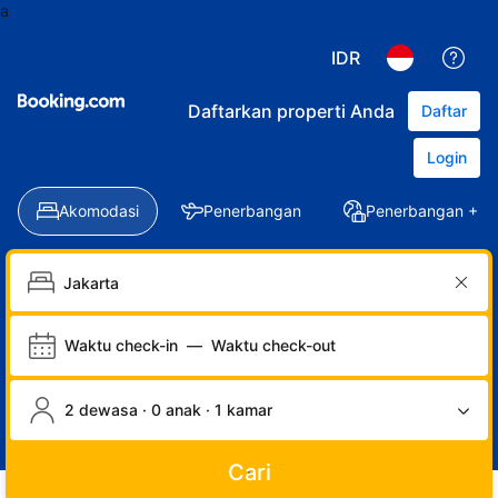
a
IDR
Daftarkan properti Anda
Daftar
Login
Akomodasi
Penerbangan
Penerbangan + Ho
Waktu check-in
—
Waktu check-out
2 dewasa · 0 anak · 1 kamar
Cari