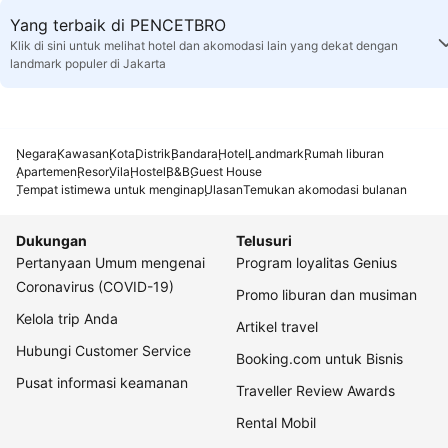
Yang terbaik di PENCETBRO
Klik di sini untuk melihat hotel dan akomodasi lain yang dekat dengan
landmark populer di Jakarta
Negara
Kawasan
Kota
Distrik
Bandara
Hotel
Landmark
Rumah liburan
Apartemen
Resor
Vila
Hostel
B&B
Guest House
Tempat istimewa untuk menginap
Ulasan
Temukan akomodasi bulanan
Dukungan
Telusuri
Pertanyaan Umum mengenai
Program loyalitas Genius
Coronavirus (COVID-19)
Promo liburan dan musiman
Kelola trip Anda
Artikel travel
Hubungi Customer Service
Booking.com untuk Bisnis
Pusat informasi keamanan
Traveller Review Awards
Rental Mobil