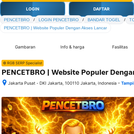
LOGIN
DAFTAR
PENCETBRO
/
LOGIN PENCETBRO
/
BANDAR TOGEL
/
T
PENCETBRO | Website Populer Dengan Akses Lancar
Gambaran
Info & harga
Fasilitas
© RGB SERP Specialist
PENCETBRO | Website Populer Dengan
–
Jakarta Pusat - DKI Jakarta, 100110 Jakarta, Indonesia
Tampi
Setelah 
memesan, 
semua 
rincian 
akomodasi 
termasuk 
nomor 
telepon 