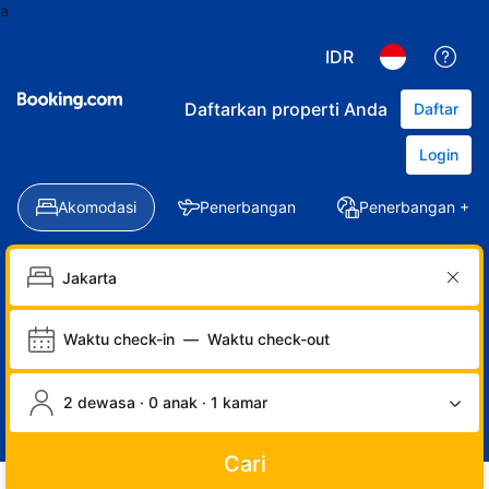
a
IDR
Daftarkan properti Anda
Daftar
Login
Akomodasi
Penerbangan
Penerbangan + Ho
Waktu check-in
—
Waktu check-out
2 dewasa · 0 anak · 1 kamar
Cari