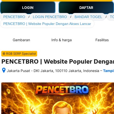
LOGIN
DAFTAR
PENCETBRO
/
LOGIN PENCETBRO
/
BANDAR TOGEL
/
T
PENCETBRO | Website Populer Dengan Akses Lancar
Gambaran
Info & harga
Fasilitas
© RGB SERP Specialist
PENCETBRO | Website Populer Dengan
–
Jakarta Pusat - DKI Jakarta, 100110 Jakarta, Indonesia
Tampi
Setelah 
memesan, 
semua 
rincian 
akomodasi 
termasuk 
nomor 
telepon 