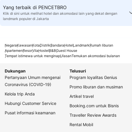
Yang terbaik di PENCETBRO
Klik di sini untuk melihat hotel dan akomodasi lain yang dekat dengan
landmark populer di Jakarta
Negara
Kawasan
Kota
Distrik
Bandara
Hotel
Landmark
Rumah liburan
Apartemen
Resor
Vila
Hostel
B&B
Guest House
Tempat istimewa untuk menginap
Ulasan
Temukan akomodasi bulanan
Dukungan
Telusuri
Pertanyaan Umum mengenai
Program loyalitas Genius
Coronavirus (COVID-19)
Promo liburan dan musiman
Kelola trip Anda
Artikel travel
Hubungi Customer Service
Booking.com untuk Bisnis
Pusat informasi keamanan
Traveller Review Awards
Rental Mobil