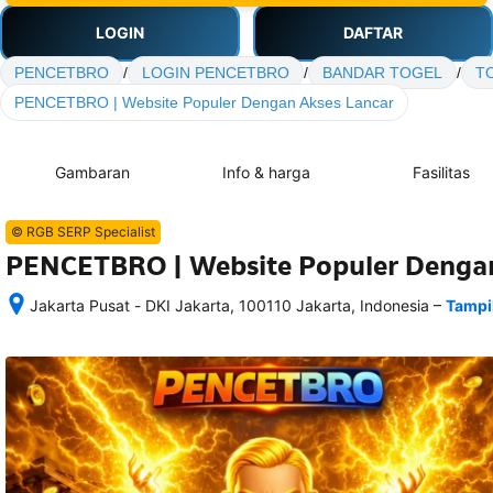
LOGIN
DAFTAR
PENCETBRO
/
LOGIN PENCETBRO
/
BANDAR TOGEL
/
T
PENCETBRO | Website Populer Dengan Akses Lancar
Gambaran
Info & harga
Fasilitas
© RGB SERP Specialist
PENCETBRO | Website Populer Dengan
–
Jakarta Pusat - DKI Jakarta, 100110 Jakarta, Indonesia
Tampi
Setelah 
memesan, 
semua 
rincian 
akomodasi 
termasuk 
nomor 
telepon 