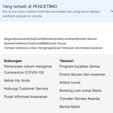
Yang terbaik di PENCETBRO
Klik di sini untuk melihat hotel dan akomodasi lain yang dekat dengan
landmark populer di Jakarta
Negara
Kawasan
Kota
Distrik
Bandara
Hotel
Landmark
Rumah liburan
Apartemen
Resor
Vila
Hostel
B&B
Guest House
Tempat istimewa untuk menginap
Ulasan
Temukan akomodasi bulanan
Dukungan
Telusuri
Pertanyaan Umum mengenai
Program loyalitas Genius
Coronavirus (COVID-19)
Promo liburan dan musiman
Kelola trip Anda
Artikel travel
Hubungi Customer Service
Booking.com untuk Bisnis
Pusat informasi keamanan
Traveller Review Awards
Rental Mobil