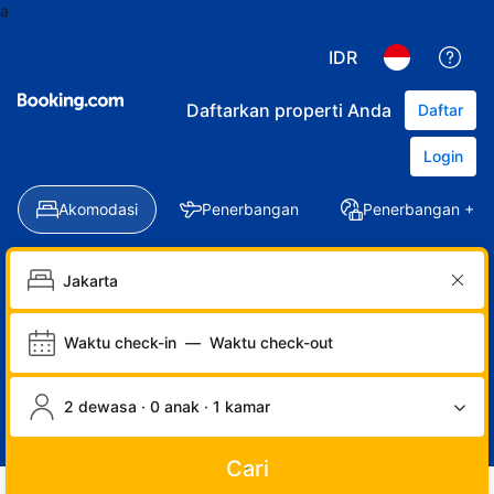
a
IDR
Daftarkan properti Anda
Daftar
Login
Akomodasi
Penerbangan
Penerbangan + Ho
Waktu check-in
—
Waktu check-out
2 dewasa · 0 anak · 1 kamar
Cari