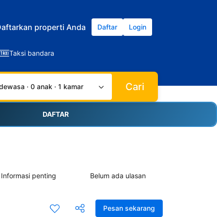
aftarkan properti Anda
Daftar
Login
Taksi bandara
Cari
dewasa · 0 anak · 1 kamar
DAFTAR
Informasi penting
Belum ada ulasan
Pesan sekarang