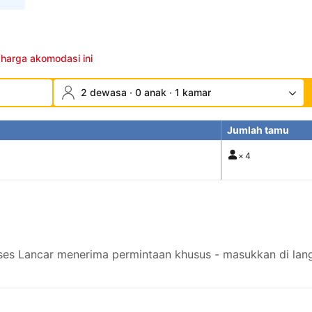
 harga akomodasi ini
2 dewasa · 0 anak · 1 kamar
Jumlah tamu
×
4
s Lancar menerima permintaan khusus - masukkan di lang