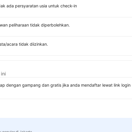
dak ada persyaratan usia untuk check-in
wan peliharaan tidak diperbolehkan.
sta/acara tidak diizinkan.
ini
kap dengan gampang dan gratis jika anda mendaftar lewat link lo
k populer di Jakarta