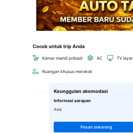
Cocok untuk trip Anda
Kamar mandi pribadi
AC
TV layar
Ruangan khusus merokok
Keunggulan akomodasi
Informasi sarapan
Asia
Pesan sekarang