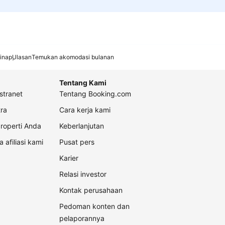
inap
Ulasan
Temukan akomodasi bulanan
Tentang Kami
stranet
Tentang Booking.com
ra
Cara kerja kami
roperti Anda
Keberlanjutan
a afiliasi kami
Pusat pers
Karier
Relasi investor
Kontak perusahaan
Pedoman konten dan
pelaporannya