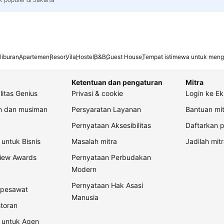
liburan
Apartemen
Resor
Vila
Hostel
B&B
Guest House
Tempat istimewa untuk meng
Ketentuan dan pengaturan
Mitra
litas Genius
Privasi & cookie
Login ke Ek
an dan musiman
Persyaratan Layanan
Bantuan mit
Pernyataan Aksesibilitas
Daftarkan p
untuk Bisnis
Masalah mitra
Jadilah mitr
view Awards
Pernyataan Perbudakan
Modern
Pernyataan Hak Asasi
t pesawat
Manusia
storan
 untuk Agen