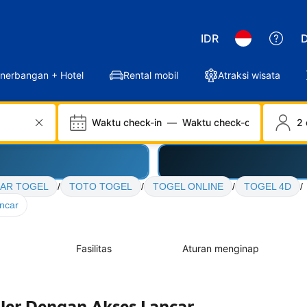
IDR
D
nerbangan + Hotel
Rental mobil
Atraksi wisata
Waktu check-in
—
Waktu check-out
2 
AR TOGEL
/
TOTO TOGEL
/
TOGEL ONLINE
/
TOGEL 4D
/
ncar
Fasilitas
Aturan menginap
er Dengan Akses Lancar