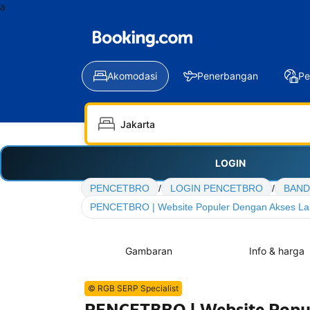
a
Akomodasi
Penerbangan
Pe
LOGIN
PENCETBRO
/
LOGIN PENCETBRO
/
BAND
PENCETBRO | Website Populer Dengan Akses La
Gambaran
Info & harga
© RGB SERP Specialist
PENCETBRO | Website Popul