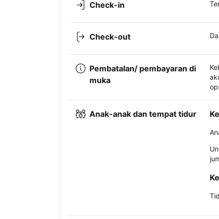
Te
Check-in
Da
Check-out
Ke
Pembatalan/ pembayaran di
ak
muka
op
Anak-anak dan tempat tidur
Ke
An
Un
ju
Ke
Ti