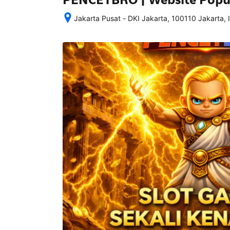
Jakarta Pusat - DKI Jakarta, 100110 Jakarta, 
Setelah 
memesan, 
semua 
rincian 
akomodasi 
termasuk 
nomor 
telepon 
dan 
alamat 
akan 
disertakan 
dalam 
konfirmasi 
pemesanan 
dan 
akun 
Anda.