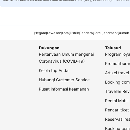
Negara
Kawasan
Kota
Distrik
Bandara
Hotel
Landmark
Rumah 
Dukungan
Telusuri
Pertanyaan Umum mengenai
Program loya
Coronavirus (COVID-19)
Promo libur
Kelola trip Anda
Artikel travel
Hubungi Customer Service
Booking.com 
Pusat informasi keamanan
Traveller Re
Rental Mobil
Pencari tike
Reservasi re
Booking.com