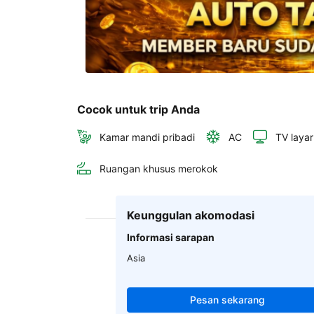
Cocok untuk trip Anda
Kamar mandi pribadi
AC
TV layar
Ruangan khusus merokok
Keunggulan akomodasi
Informasi sarapan
Asia
Pesan sekarang