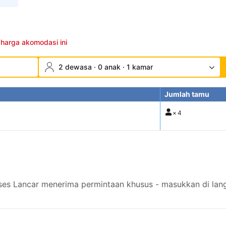
 harga akomodasi ini
2 dewasa · 0 anak · 1 kamar
Jumlah tamu
×
4
s Lancar menerima permintaan khusus - masukkan di lang