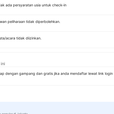
dak ada persyaratan usia untuk check-in
wan peliharaan tidak diperbolehkan.
sta/acara tidak diizinkan.
ini
kap dengan gampang dan gratis jika anda mendaftar lewat link lo
k populer di Jakarta