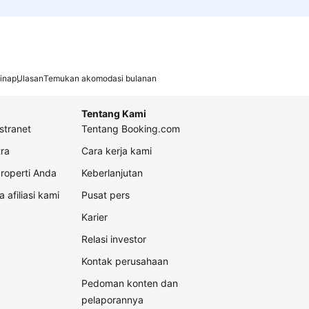
inap
Ulasan
Temukan akomodasi bulanan
Tentang Kami
stranet
Tentang Booking.com
ra
Cara kerja kami
roperti Anda
Keberlanjutan
a afiliasi kami
Pusat pers
Karier
Relasi investor
Kontak perusahaan
Pedoman konten dan
pelaporannya