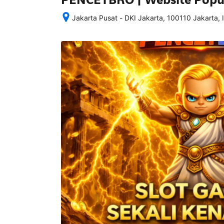
Jakarta Pusat - DKI Jakarta, 100110 Jakarta, 
Setelah 
memesan, 
semua 
rincian 
akomodasi 
termasuk 
nomor 
telepon 
dan 
alamat 
akan 
disertakan 
dalam 
konfirmasi 
pemesanan 
dan 
akun 
Anda.