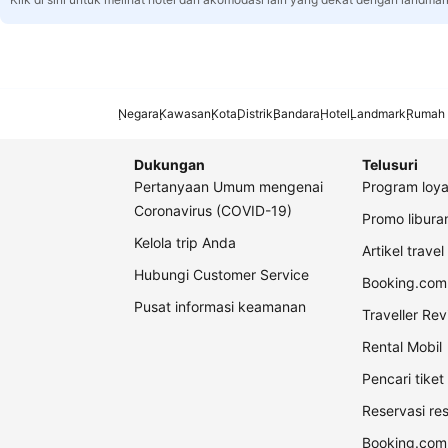
Negara
Kawasan
Kota
Distrik
Bandara
Hotel
Landmark
Rumah 
Dukungan
Telusuri
Pertanyaan Umum mengenai
Program loya
Coronavirus (COVID-19)
Promo libur
Kelola trip Anda
Artikel travel
Hubungi Customer Service
Booking.com 
Pusat informasi keamanan
Traveller Re
Rental Mobil
Pencari tike
Reservasi re
Booking.com