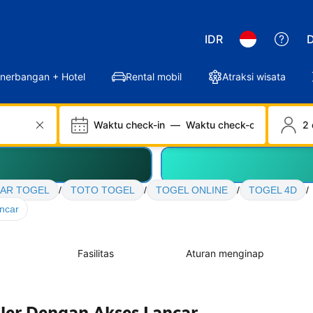
IDR
D
nerbangan + Hotel
Rental mobil
Atraksi wisata
Waktu check-in
—
Waktu check-out
2 
AR TOGEL
/
TOTO TOGEL
/
TOGEL ONLINE
/
TOGEL 4D
/
ncar
Fasilitas
Aturan menginap
er Dengan Akses Lancar