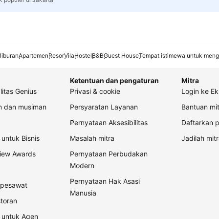
liburan
Apartemen
Resor
Vila
Hostel
B&B
Guest House
Tempat istimewa untuk meng
Ketentuan dan pengaturan
Mitra
litas Genius
Privasi & cookie
Login ke Ek
an dan musiman
Persyaratan Layanan
Bantuan mit
Pernyataan Aksesibilitas
Daftarkan p
untuk Bisnis
Masalah mitra
Jadilah mitr
view Awards
Pernyataan Perbudakan
Modern
Pernyataan Hak Asasi
t pesawat
Manusia
storan
 untuk Agen