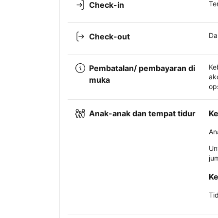
Te
Check-in
Da
Check-out
Ke
Pembatalan/ pembayaran di
ak
muka
op
Anak-anak dan tempat tidur
Ke
An
Un
ju
Ke
Ti