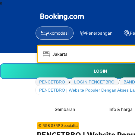
a
Akomodasi
Penerbangan
Pe
LOGIN
PENCETBRO
/
LOGIN PENCETBRO
/
BAND
PENCETBRO | Website Populer Dengan Akses La
Gambaran
Info & harga
© RGB SERP Specialist
PENCETBRO | Website Popul