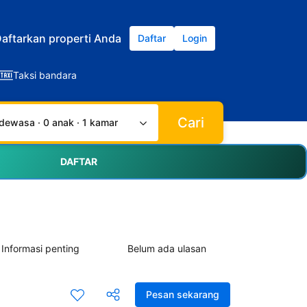
aftarkan properti Anda
Daftar
Login
Taksi bandara
Cari
dewasa · 0 anak · 1 kamar
DAFTAR
Informasi penting
Belum ada ulasan
Pesan sekarang