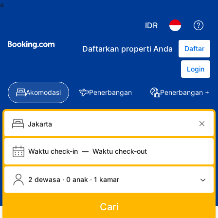
a
IDR
Daftarkan properti Anda
Daftar
Login
Akomodasi
Penerbangan
Penerbangan + Ho
Waktu check-in
—
Waktu check-out
2 dewasa · 0 anak · 1 kamar
Cari