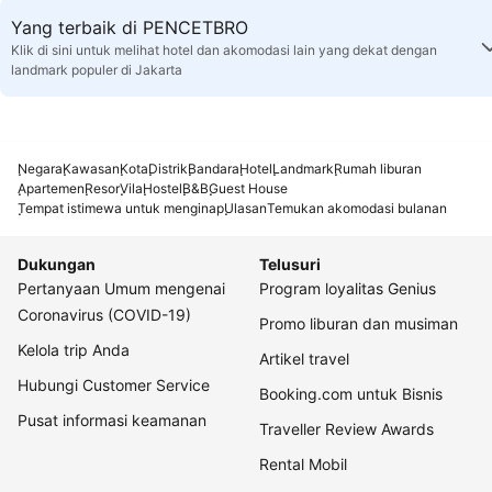
Yang terbaik di PENCETBRO
Klik di sini untuk melihat hotel dan akomodasi lain yang dekat dengan
landmark populer di Jakarta
Negara
Kawasan
Kota
Distrik
Bandara
Hotel
Landmark
Rumah liburan
Apartemen
Resor
Vila
Hostel
B&B
Guest House
Tempat istimewa untuk menginap
Ulasan
Temukan akomodasi bulanan
Dukungan
Telusuri
Pertanyaan Umum mengenai
Program loyalitas Genius
Coronavirus (COVID-19)
Promo liburan dan musiman
Kelola trip Anda
Artikel travel
Hubungi Customer Service
Booking.com untuk Bisnis
Pusat informasi keamanan
Traveller Review Awards
Rental Mobil