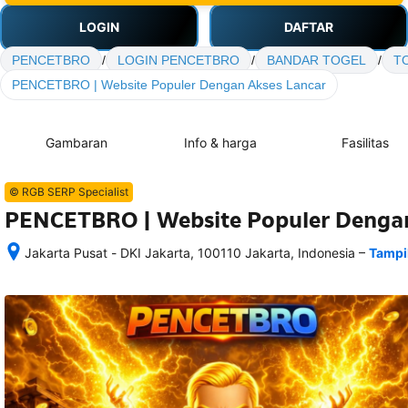
LOGIN
DAFTAR
PENCETBRO
/
LOGIN PENCETBRO
/
BANDAR TOGEL
/
T
PENCETBRO | Website Populer Dengan Akses Lancar
Gambaran
Info & harga
Fasilitas
© RGB SERP Specialist
PENCETBRO | Website Populer Dengan
–
Jakarta Pusat - DKI Jakarta, 100110 Jakarta, Indonesia
Tampi
Setelah 
memesan, 
semua 
rincian 
akomodasi 
termasuk 
nomor 
telepon 