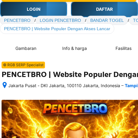
LOGIN
DAFTAR
PENCETBRO
/
LOGIN PENCETBRO
/
BANDAR TOGEL
/
T
PENCETBRO | Website Populer Dengan Akses Lancar
Gambaran
Info & harga
Fasilitas
© RGB SERP Specialist
PENCETBRO | Website Populer Dengan
–
Jakarta Pusat - DKI Jakarta, 100110 Jakarta, Indonesia
Tampi
Setelah 
memesan, 
semua 
rincian 
akomodasi 
termasuk 
nomor 
telepon 