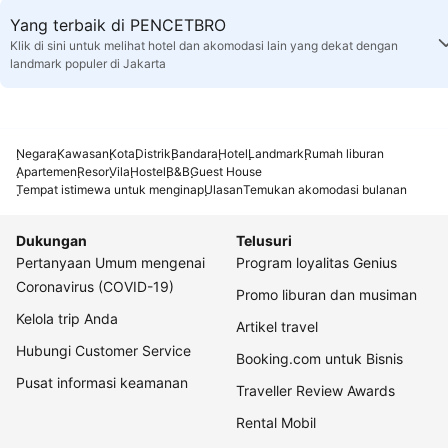
Yang terbaik di PENCETBRO
Klik di sini untuk melihat hotel dan akomodasi lain yang dekat dengan
landmark populer di Jakarta
Negara
Kawasan
Kota
Distrik
Bandara
Hotel
Landmark
Rumah liburan
Apartemen
Resor
Vila
Hostel
B&B
Guest House
Tempat istimewa untuk menginap
Ulasan
Temukan akomodasi bulanan
Dukungan
Telusuri
Pertanyaan Umum mengenai
Program loyalitas Genius
Coronavirus (COVID-19)
Promo liburan dan musiman
Kelola trip Anda
Artikel travel
Hubungi Customer Service
Booking.com untuk Bisnis
Pusat informasi keamanan
Traveller Review Awards
Rental Mobil