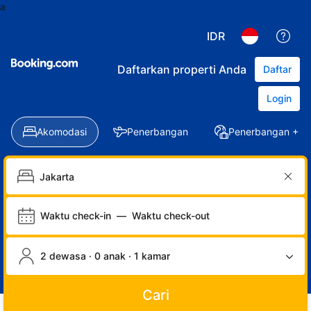
a
IDR
Daftarkan properti Anda
Daftar
Login
Akomodasi
Penerbangan
Penerbangan + Ho
Waktu check-in
—
Waktu check-out
2 dewasa · 0 anak · 1 kamar
Cari