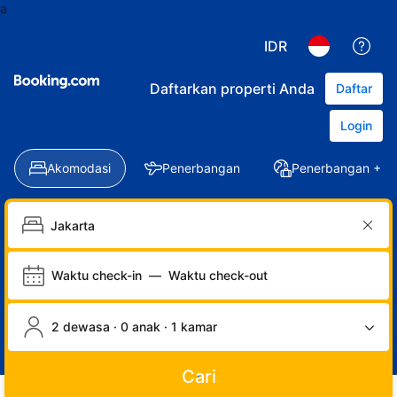
a
IDR
Daftarkan properti Anda
Daftar
Login
Akomodasi
Penerbangan
Penerbangan + Ho
Waktu check-in
—
Waktu check-out
2 dewasa · 0 anak · 1 kamar
Cari