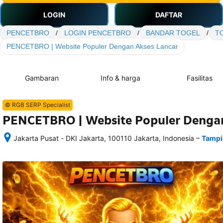
LOGIN
DAFTAR
PENCETBRO
/
LOGIN PENCETBRO
/
BANDAR TOGEL
/
T
PENCETBRO | Website Populer Dengan Akses Lancar
Gambaran
Info & harga
Fasilitas
© RGB SERP Specialist
PENCETBRO | Website Populer Dengan
–
Jakarta Pusat - DKI Jakarta, 100110 Jakarta, Indonesia
Tampi
Setelah 
memesan, 
semua 
rincian 
akomodasi 
termasuk 
nomor 
telepon 