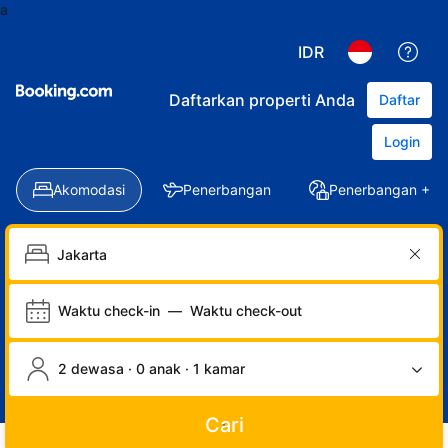
a
IDR
Daftarkan properti Anda
Daftar
Login
Akomodasi
Penerbangan
Penerbangan + Ho
Waktu check-in
—
Waktu check-out
2 dewasa · 0 anak · 1 kamar
Cari