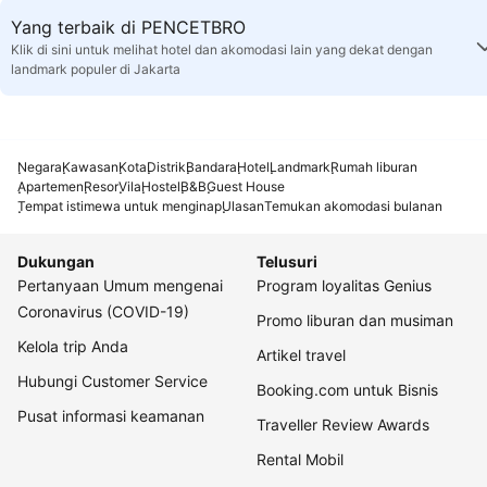
Yang terbaik di PENCETBRO
Klik di sini untuk melihat hotel dan akomodasi lain yang dekat dengan
landmark populer di Jakarta
Negara
Kawasan
Kota
Distrik
Bandara
Hotel
Landmark
Rumah liburan
Apartemen
Resor
Vila
Hostel
B&B
Guest House
Tempat istimewa untuk menginap
Ulasan
Temukan akomodasi bulanan
Dukungan
Telusuri
Pertanyaan Umum mengenai
Program loyalitas Genius
Coronavirus (COVID-19)
Promo liburan dan musiman
Kelola trip Anda
Artikel travel
Hubungi Customer Service
Booking.com untuk Bisnis
Pusat informasi keamanan
Traveller Review Awards
Rental Mobil