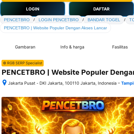
LOGIN
DAFTAR
PENCETBRO
/
LOGIN PENCETBRO
/
BANDAR TOGEL
/
T
PENCETBRO | Website Populer Dengan Akses Lancar
Gambaran
Info & harga
Fasilitas
© RGB SERP Specialist
PENCETBRO | Website Populer Dengan
–
Jakarta Pusat - DKI Jakarta, 100110 Jakarta, Indonesia
Tampi
Setelah 
memesan, 
semua 
rincian 
akomodasi 
termasuk 
nomor 
telepon 