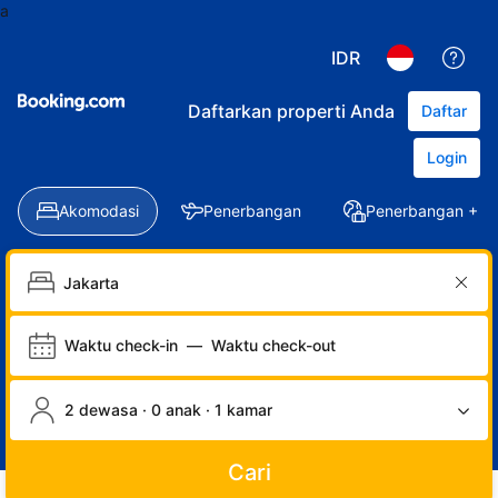
a
IDR
Daftarkan properti Anda
Daftar
Login
Akomodasi
Penerbangan
Penerbangan + Ho
Waktu check-in
—
Waktu check-out
2 dewasa · 0 anak · 1 kamar
Cari