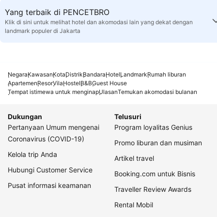
Yang terbaik di PENCETBRO
Klik di sini untuk melihat hotel dan akomodasi lain yang dekat dengan
landmark populer di Jakarta
Negara
Kawasan
Kota
Distrik
Bandara
Hotel
Landmark
Rumah liburan
Apartemen
Resor
Vila
Hostel
B&B
Guest House
Tempat istimewa untuk menginap
Ulasan
Temukan akomodasi bulanan
Dukungan
Telusuri
Pertanyaan Umum mengenai
Program loyalitas Genius
Coronavirus (COVID-19)
Promo liburan dan musiman
Kelola trip Anda
Artikel travel
Hubungi Customer Service
Booking.com untuk Bisnis
Pusat informasi keamanan
Traveller Review Awards
Rental Mobil