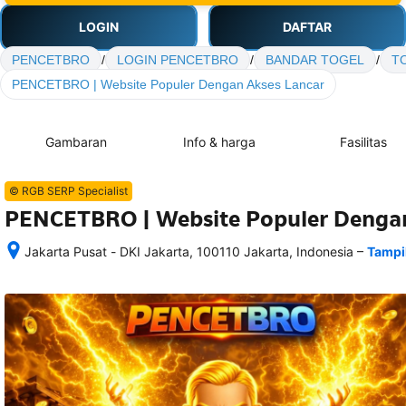
LOGIN
DAFTAR
PENCETBRO
/
LOGIN PENCETBRO
/
BANDAR TOGEL
/
T
PENCETBRO | Website Populer Dengan Akses Lancar
Gambaran
Info & harga
Fasilitas
© RGB SERP Specialist
PENCETBRO | Website Populer Dengan
–
Jakarta Pusat - DKI Jakarta, 100110 Jakarta, Indonesia
Tampi
Setelah 
memesan, 
semua 
rincian 
akomodasi 
termasuk 
nomor 
telepon 