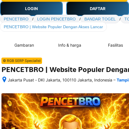
LOGIN
DAFTAR
PENCETBRO
/
LOGIN PENCETBRO
/
BANDAR TOGEL
/
T
PENCETBRO | Website Populer Dengan Akses Lancar
Gambaran
Info & harga
Fasilitas
© RGB SERP Specialist
PENCETBRO | Website Populer Dengan
–
Jakarta Pusat - DKI Jakarta, 100110 Jakarta, Indonesia
Tampi
Setelah 
memesan, 
semua 
rincian 
akomodasi 
termasuk 
nomor 
telepon 