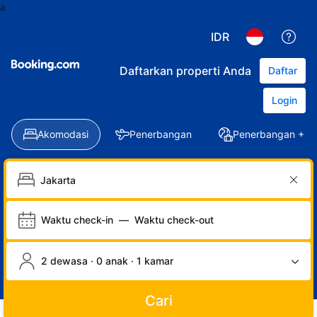
a
IDR
Daftarkan properti Anda
Daftar
Login
Akomodasi
Penerbangan
Penerbangan + Ho
Waktu check-in
—
Waktu check-out
2 dewasa · 0 anak · 1 kamar
Cari