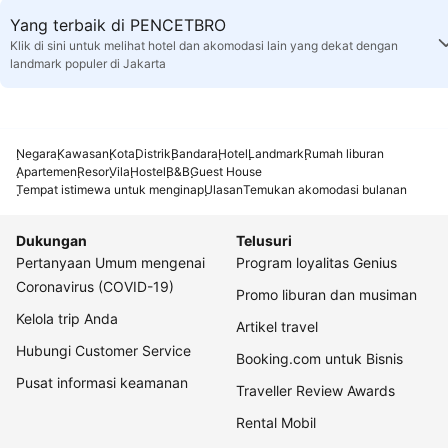
Yang terbaik di PENCETBRO
Klik di sini untuk melihat hotel dan akomodasi lain yang dekat dengan
landmark populer di Jakarta
Negara
Kawasan
Kota
Distrik
Bandara
Hotel
Landmark
Rumah liburan
Apartemen
Resor
Vila
Hostel
B&B
Guest House
Tempat istimewa untuk menginap
Ulasan
Temukan akomodasi bulanan
Dukungan
Telusuri
Pertanyaan Umum mengenai
Program loyalitas Genius
Coronavirus (COVID-19)
Promo liburan dan musiman
Kelola trip Anda
Artikel travel
Hubungi Customer Service
Booking.com untuk Bisnis
Pusat informasi keamanan
Traveller Review Awards
Rental Mobil