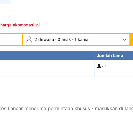
 harga akomodasi ini
2 dewasa · 0 anak · 1 kamar
Jumlah tamu
×
4
s Lancar menerima permintaan khusus - masukkan di lang