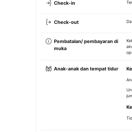
Te
Check-in
Da
Check-out
Ke
Pembatalan/ pembayaran di
ak
muka
op
Anak-anak dan tempat tidur
Ke
An
Un
ju
Ke
Ti