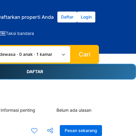
aftarkan properti Anda
Daftar
Login
Taksi bandara
Cari
dewasa · 0 anak · 1 kamar
DAFTAR
Informasi penting
Belum ada ulasan
Pesan sekarang