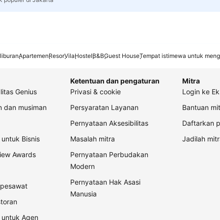
liburan
Apartemen
Resor
Vila
Hostel
B&B
Guest House
Tempat istimewa untuk meng
Ketentuan dan pengaturan
Mitra
litas Genius
Privasi & cookie
Login ke Ek
an dan musiman
Persyaratan Layanan
Bantuan mit
Pernyataan Aksesibilitas
Daftarkan p
untuk Bisnis
Masalah mitra
Jadilah mitr
view Awards
Pernyataan Perbudakan
Modern
Pernyataan Hak Asasi
t pesawat
Manusia
storan
 untuk Agen