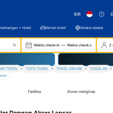
IDR
D
nerbangan + Hotel
Rental mobil
Atraksi wisata
Waktu check-in
—
Waktu check-out
2 
AR TOGEL
/
TOTO TOGEL
/
TOGEL ONLINE
/
TOGEL 4D
/
ncar
Fasilitas
Aturan menginap
er Dengan Akses Lancar