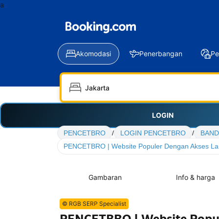
a
Akomodasi
Penerbangan
Pe
LOGIN
PENCETBRO
/
LOGIN PENCETBRO
/
BAND
PENCETBRO | Website Populer Dengan Akses La
Gambaran
Info & harga
© RGB SERP Specialist
PENCETBRO | Website Popul