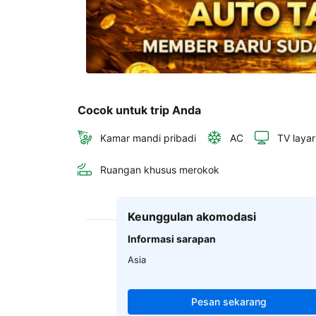
Cocok untuk trip Anda
Kamar mandi pribadi
AC
TV layar
Ruangan khusus merokok
Keunggulan akomodasi
Informasi sarapan
Asia
Pesan sekarang