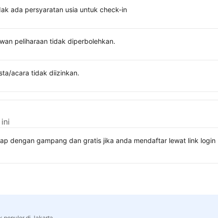
dak ada persyaratan usia untuk check-in
wan peliharaan tidak diperbolehkan.
sta/acara tidak diizinkan.
ini
kap dengan gampang dan gratis jika anda mendaftar lewat link lo
k populer di Jakarta