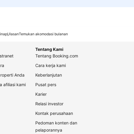
inap
Ulasan
Temukan akomodasi bulanan
Tentang Kami
stranet
Tentang Booking.com
ra
Cara kerja kami
roperti Anda
Keberlanjutan
a afiliasi kami
Pusat pers
Karier
Relasi investor
Kontak perusahaan
Pedoman konten dan
pelaporannya