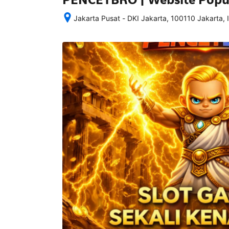
Jakarta Pusat - DKI Jakarta, 100110 Jakarta, 
Setelah 
memesan, 
semua 
rincian 
akomodasi 
termasuk 
nomor 
telepon 
dan 
alamat 
akan 
disertakan 
dalam 
konfirmasi 
pemesanan 
dan 
akun 
Anda.