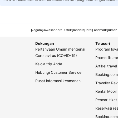
Negara
Kawasan
Kota
Distrik
Bandara
Hotel
Landmark
Rumah 
Dukungan
Telusuri
Pertanyaan Umum mengenai
Program loya
Coronavirus (COVID-19)
Promo libur
Kelola trip Anda
Artikel travel
Hubungi Customer Service
Booking.com 
Pusat informasi keamanan
Traveller Re
Rental Mobil
Pencari tike
Reservasi re
Booking.com