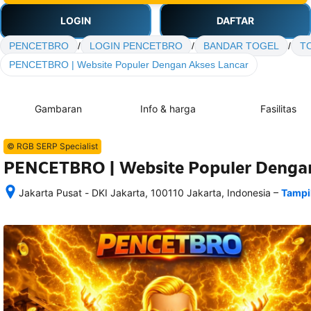
LOGIN
DAFTAR
PENCETBRO
/
LOGIN PENCETBRO
/
BANDAR TOGEL
/
T
PENCETBRO | Website Populer Dengan Akses Lancar
Gambaran
Info & harga
Fasilitas
© RGB SERP Specialist
PENCETBRO | Website Populer Dengan
–
Jakarta Pusat - DKI Jakarta, 100110 Jakarta, Indonesia
Tampi
Setelah 
memesan, 
semua 
rincian 
akomodasi 
termasuk 
nomor 
telepon 