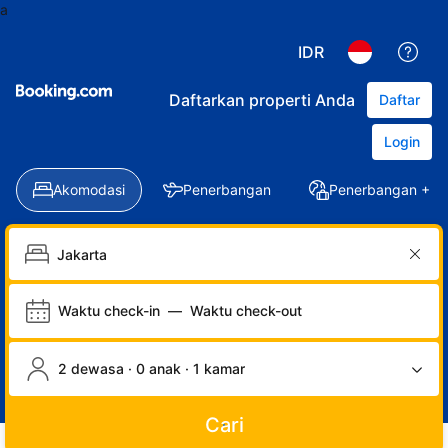
a
IDR
Daftarkan properti Anda
Daftar
Login
Akomodasi
Penerbangan
Penerbangan + Ho
Waktu check-in
—
Waktu check-out
2 dewasa · 0 anak · 1 kamar
Cari