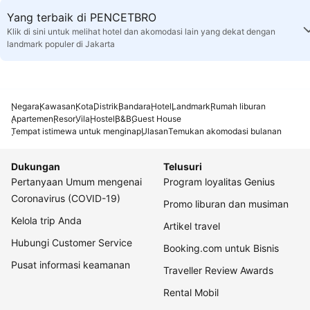
Yang terbaik di PENCETBRO
Klik di sini untuk melihat hotel dan akomodasi lain yang dekat dengan
landmark populer di Jakarta
Negara
Kawasan
Kota
Distrik
Bandara
Hotel
Landmark
Rumah liburan
Apartemen
Resor
Vila
Hostel
B&B
Guest House
Tempat istimewa untuk menginap
Ulasan
Temukan akomodasi bulanan
Dukungan
Telusuri
Pertanyaan Umum mengenai
Program loyalitas Genius
Coronavirus (COVID-19)
Promo liburan dan musiman
Kelola trip Anda
Artikel travel
Hubungi Customer Service
Booking.com untuk Bisnis
Pusat informasi keamanan
Traveller Review Awards
Rental Mobil