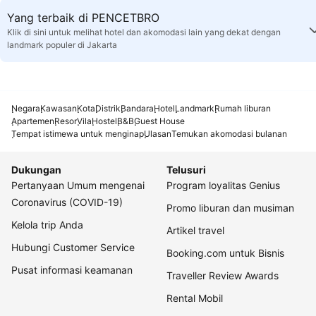
Yang terbaik di PENCETBRO
Klik di sini untuk melihat hotel dan akomodasi lain yang dekat dengan
landmark populer di Jakarta
Negara
Kawasan
Kota
Distrik
Bandara
Hotel
Landmark
Rumah liburan
Apartemen
Resor
Vila
Hostel
B&B
Guest House
Tempat istimewa untuk menginap
Ulasan
Temukan akomodasi bulanan
Dukungan
Telusuri
Pertanyaan Umum mengenai
Program loyalitas Genius
Coronavirus (COVID-19)
Promo liburan dan musiman
Kelola trip Anda
Artikel travel
Hubungi Customer Service
Booking.com untuk Bisnis
Pusat informasi keamanan
Traveller Review Awards
Rental Mobil