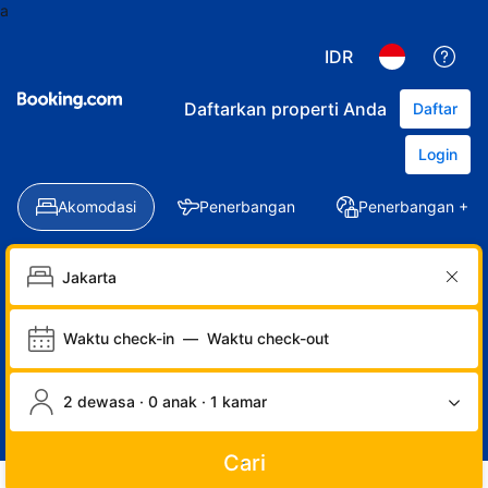
a
IDR
Daftarkan properti Anda
Daftar
Login
Akomodasi
Penerbangan
Penerbangan + Ho
Waktu check-in
—
Waktu check-out
2 dewasa · 0 anak · 1 kamar
Cari