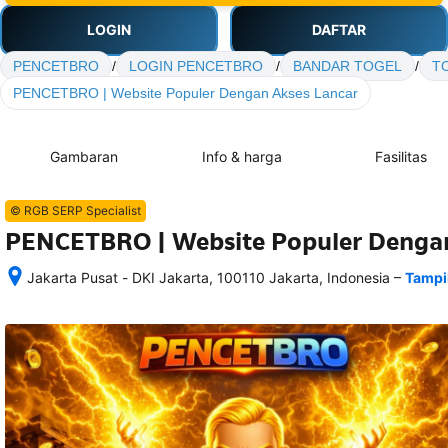
LOGIN
DAFTAR
PENCETBRO
/
LOGIN PENCETBRO
/
BANDAR TOGEL
/
T
PENCETBRO | Website Populer Dengan Akses Lancar
Gambaran
Info & harga
Fasilitas
© RGB SERP Specialist
PENCETBRO | Website Populer Dengan
–
Jakarta Pusat - DKI Jakarta, 100110 Jakarta, Indonesia
Tampi
Setelah 
memesan, 
semua 
rincian 
akomodasi 
termasuk 
nomor 
telepon 