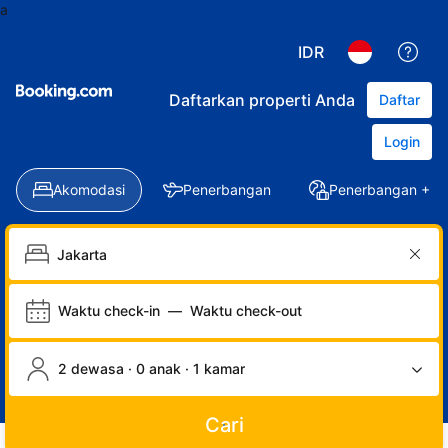
a
IDR
Daftarkan properti Anda
Daftar
Login
Akomodasi
Penerbangan
Penerbangan + Ho
Waktu check-in
—
Waktu check-out
2 dewasa · 0 anak · 1 kamar
Cari