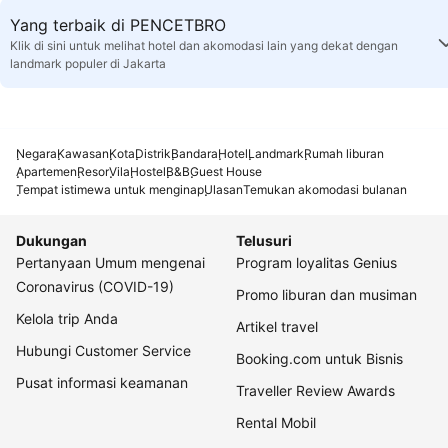
Yang terbaik di PENCETBRO
Klik di sini untuk melihat hotel dan akomodasi lain yang dekat dengan
landmark populer di Jakarta
Negara
Kawasan
Kota
Distrik
Bandara
Hotel
Landmark
Rumah liburan
Apartemen
Resor
Vila
Hostel
B&B
Guest House
Tempat istimewa untuk menginap
Ulasan
Temukan akomodasi bulanan
Dukungan
Telusuri
Pertanyaan Umum mengenai
Program loyalitas Genius
Coronavirus (COVID-19)
Promo liburan dan musiman
Kelola trip Anda
Artikel travel
Hubungi Customer Service
Booking.com untuk Bisnis
Pusat informasi keamanan
Traveller Review Awards
Rental Mobil