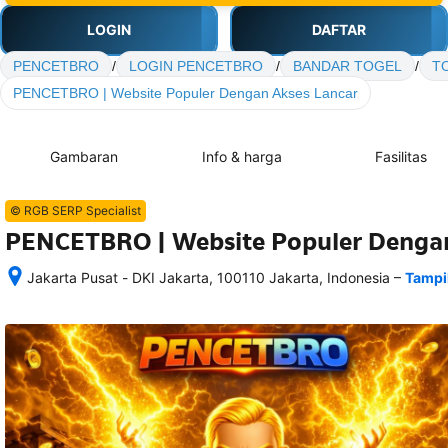
LOGIN
DAFTAR
PENCETBRO
/
LOGIN PENCETBRO
/
BANDAR TOGEL
/
T
PENCETBRO | Website Populer Dengan Akses Lancar
Gambaran
Info & harga
Fasilitas
© RGB SERP Specialist
PENCETBRO | Website Populer Dengan
–
Jakarta Pusat - DKI Jakarta, 100110 Jakarta, Indonesia
Tampi
Setelah 
memesan, 
semua 
rincian 
akomodasi 
termasuk 
nomor 
telepon 